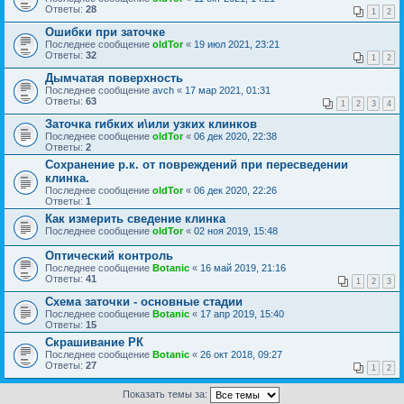
Ответы:
28
1
2
Ошибки при заточке
Последнее сообщение
oldTor
«
19 июл 2021, 23:21
Ответы:
32
1
2
Дымчатая поверхность
Последнее сообщение
avch
«
17 мар 2021, 01:31
Ответы:
63
1
2
3
4
Заточка гибких и\или узких клинков
Последнее сообщение
oldTor
«
06 дек 2020, 22:38
Ответы:
2
Сохранение р.к. от повреждений при пересведении
клинка.
Последнее сообщение
oldTor
«
06 дек 2020, 22:26
Ответы:
1
Как измерить сведение клинка
Последнее сообщение
oldTor
«
02 ноя 2019, 15:48
Оптический контроль
Последнее сообщение
Botanic
«
16 май 2019, 21:16
Ответы:
41
1
2
3
Схема заточки - основные стадии
Последнее сообщение
Botanic
«
17 апр 2019, 15:40
Ответы:
15
Скрашивание РК
Последнее сообщение
Botanic
«
26 окт 2018, 09:27
Ответы:
27
1
2
Показать темы за: