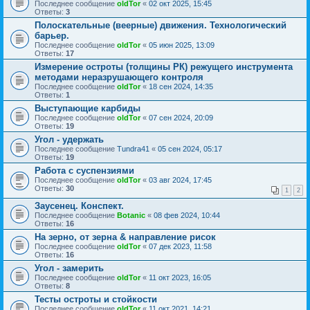
Последнее сообщение
oldTor
«
02 окт 2025, 15:45
Ответы:
3
Полоскательные (веерные) движения. Технологический
барьер.
Последнее сообщение
oldTor
«
05 июн 2025, 13:09
Ответы:
17
Измерение остроты (толщины РК) режущего инструмента
методами неразрушающего контроля
Последнее сообщение
oldTor
«
18 сен 2024, 14:35
Ответы:
1
Выступающие карбиды
Последнее сообщение
oldTor
«
07 сен 2024, 20:09
Ответы:
19
Угол - удержать
Последнее сообщение
Tundra41
«
05 сен 2024, 05:17
Ответы:
19
Работа с суспензиями
Последнее сообщение
oldTor
«
03 авг 2024, 17:45
Ответы:
30
1
2
Заусенец. Конспект.
Последнее сообщение
Botanic
«
08 фев 2024, 10:44
Ответы:
16
На зерно, от зерна & направление рисок
Последнее сообщение
oldTor
«
07 дек 2023, 11:58
Ответы:
16
Угол - замерить
Последнее сообщение
oldTor
«
11 окт 2023, 16:05
Ответы:
8
Тесты остроты и стойкости
Последнее сообщение
oldTor
«
11 окт 2021, 14:21