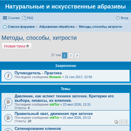
Натуральные и искусственные абразивы
Ссылки
FAQ
Вход
Список форумов
Абразивная обработка
Методы, способы, хитрости
Методы, способы, хитрости
Новая тема
37 тем
1
2
Закреплено
Путеводитель - Практика
Последнее сообщение
Botanic
«
21 сен 2017, 22:56
Темы
Давление, как аспект техники заточки. Критерии его
выбора, нюансы, их влияние.
Последнее сообщение
oldTor
«
23 июл 2026, 13:31
Ответы:
4
Правильный хват, движения при заточке
Последнее сообщение
oldTor
«
21 июл 2026, 23:13
Ответы:
20
1
2
Сатинирование клинков