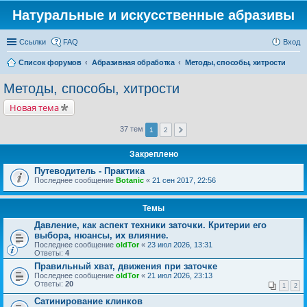
Натуральные и искусственные абразивы
Ссылки
FAQ
Вход
Список форумов
Абразивная обработка
Методы, способы, хитрости
Методы, способы, хитрости
Новая тема
37 тем
1
2
Закреплено
Путеводитель - Практика
Последнее сообщение
Botanic
«
21 сен 2017, 22:56
Темы
Давление, как аспект техники заточки. Критерии его
выбора, нюансы, их влияние.
Последнее сообщение
oldTor
«
23 июл 2026, 13:31
Ответы:
4
Правильный хват, движения при заточке
Последнее сообщение
oldTor
«
21 июл 2026, 23:13
Ответы:
20
1
2
Сатинирование клинков