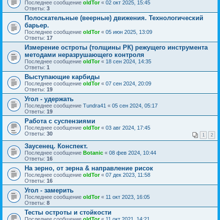
Последнее сообщение
oldTor
«
02 окт 2025, 15:45
Ответы:
3
Полоскательные (веерные) движения. Технологический
барьер.
Последнее сообщение
oldTor
«
05 июн 2025, 13:09
Ответы:
17
Измерение остроты (толщины РК) режущего инструмента
методами неразрушающего контроля
Последнее сообщение
oldTor
«
18 сен 2024, 14:35
Ответы:
1
Выступающие карбиды
Последнее сообщение
oldTor
«
07 сен 2024, 20:09
Ответы:
19
Угол - удержать
Последнее сообщение
Tundra41
«
05 сен 2024, 05:17
Ответы:
19
Работа с суспензиями
Последнее сообщение
oldTor
«
03 авг 2024, 17:45
Ответы:
30
1
2
Заусенец. Конспект.
Последнее сообщение
Botanic
«
08 фев 2024, 10:44
Ответы:
16
На зерно, от зерна & направление рисок
Последнее сообщение
oldTor
«
07 дек 2023, 11:58
Ответы:
16
Угол - замерить
Последнее сообщение
oldTor
«
11 окт 2023, 16:05
Ответы:
8
Тесты остроты и стойкости
Последнее сообщение
oldTor
«
11 окт 2021, 14:21