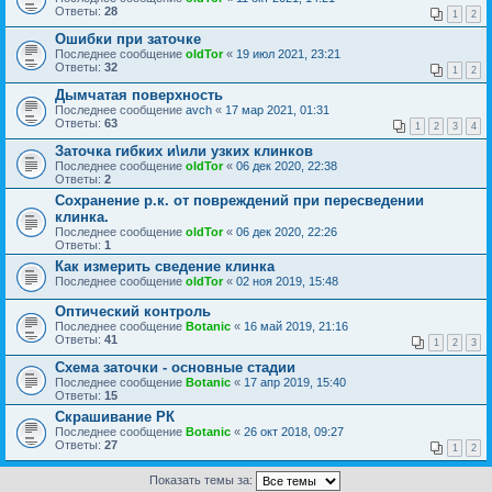
Ответы:
28
1
2
Ошибки при заточке
Последнее сообщение
oldTor
«
19 июл 2021, 23:21
Ответы:
32
1
2
Дымчатая поверхность
Последнее сообщение
avch
«
17 мар 2021, 01:31
Ответы:
63
1
2
3
4
Заточка гибких и\или узких клинков
Последнее сообщение
oldTor
«
06 дек 2020, 22:38
Ответы:
2
Сохранение р.к. от повреждений при пересведении
клинка.
Последнее сообщение
oldTor
«
06 дек 2020, 22:26
Ответы:
1
Как измерить сведение клинка
Последнее сообщение
oldTor
«
02 ноя 2019, 15:48
Оптический контроль
Последнее сообщение
Botanic
«
16 май 2019, 21:16
Ответы:
41
1
2
3
Схема заточки - основные стадии
Последнее сообщение
Botanic
«
17 апр 2019, 15:40
Ответы:
15
Скрашивание РК
Последнее сообщение
Botanic
«
26 окт 2018, 09:27
Ответы:
27
1
2
Показать темы за: