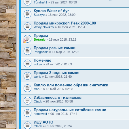
Tundra41
» 29 авг 2024, 08:39
Куплю Water of Ayr
Starzye
» 16 июл 2022, 23:09
Продам микроскоп Peak 2008-100
Vasily Novikov
» 16 фев 2021, 15:51
Продам
Botanic
» 19 июн 2018, 23:12
Продам разные камни
Pengozoid
» 14 мар 2019, 12:22
Поменяю
volgar
» 24 окт 2017, 01:09
Продам 2 водных камня
werlp
» 11 июл 2018, 21:40
Куплю или поменяю обрезки синтетики
ivan-3
» 13 май 2016, 02:38
Избавляюсь от излишков
Ctack
» 20 июн 2016, 08:58
Продам натуральные китайские камни
homawolf
» 06 ноя 2016, 17:44
Ищу АОТО
Ctack
» 01 авг 2016, 20:24