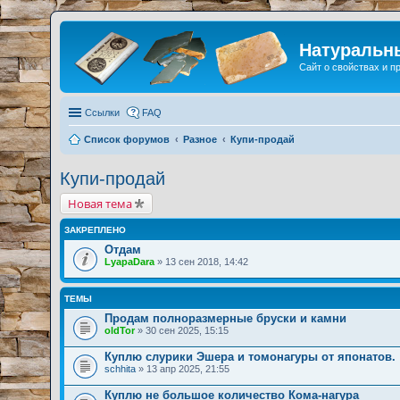
Натуральн
Сайт о свойствах и 
Ссылки
FAQ
Список форумов
Разное
Купи-продай
Купи-продай
Новая тема
ЗАКРЕПЛЕНО
Отдам
LyapaDara
» 13 сен 2018, 14:42
ТЕМЫ
Продам полноразмерные бруски и камни
oldTor
» 30 сен 2025, 15:15
Куплю слурики Эшера и томонагуры от японатов.
schhita
» 13 апр 2025, 21:55
Куплю не большое количество Кома-нагура