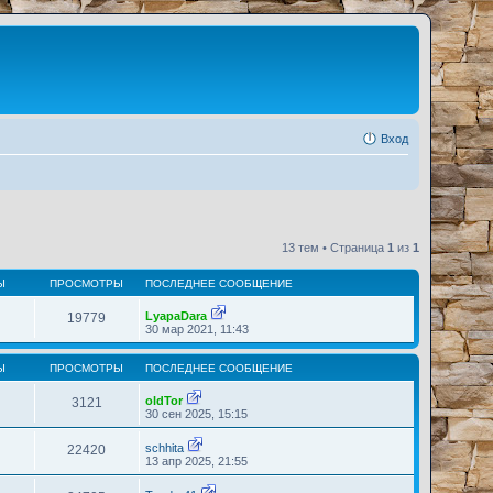
Вход
13 тем • Страница
1
из
1
Ы
ПРОСМОТРЫ
ПОСЛЕДНЕЕ СООБЩЕНИЕ
LyapaDara
19779
П
30 мар 2021, 11:43
е
р
е
Ы
ПРОСМОТРЫ
ПОСЛЕДНЕЕ СООБЩЕНИЕ
й
т
oldTor
3121
и
П
30 сен 2025, 15:15
к
е
п
р
о
schhita
22420
е
П
с
13 апр 2025, 21:55
й
е
л
т
р
е
и