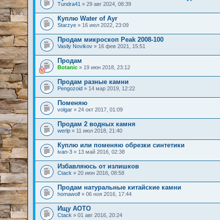
Tundra41
» 29 авг 2024, 08:39
Куплю Water of Ayr
Starzye
» 16 июл 2022, 23:09
Продам микроскоп Peak 2008-100
Vasily Novikov
» 16 фев 2021, 15:51
Продам
Botanic
» 19 июн 2018, 23:12
Продам разные камни
Pengozoid
» 14 мар 2019, 12:22
Поменяю
volgar
» 24 окт 2017, 01:09
Продам 2 водных камня
werlp
» 11 июл 2018, 21:40
Куплю или поменяю обрезки синтетики
ivan-3
» 13 май 2016, 02:38
Избавляюсь от излишков
Ctack
» 20 июн 2016, 08:58
Продам натуральные китайские камни
homawolf
» 06 ноя 2016, 17:44
Ищу АОТО
Ctack
» 01 авг 2016, 20:24