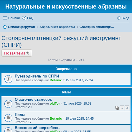
Натуральные и искусственные абразивы
Ссылки
FAQ
Вход
Список форумов
Абразивная обработка
Столярно-плотницкий режущий инструмент (СПРИ)
Столярно-плотницкий режущий инструмент
(СПРИ)
Новая тема
13 тем • Страница
1
из
1
Закреплено
Путеводитель по СПРИ
Последнее сообщение
Botanic
«
15 сен 2017, 22:24
Темы
О заточке стамесок
Последнее сообщение
oldTor
«
31 июл 2026, 19:39
Ответы:
29
1
2
Пилы
Последнее сообщение
Botanic
«
19 фев 2025, 14:45
Ответы:
17
Восковский шерхебель
Последнее сообщение
oldTor
«
08 сен 2023, 13:55