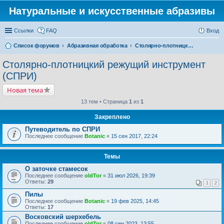
Натуральные и искусственные абразивы
Ссылки
FAQ
Вход
Список форумов
Абразивная обработка
Столярно-плотницкий режущий инструмент (СПРИ)
Столярно-плотницкий режущий инструмент
(СПРИ)
Новая тема
13 тем • Страница
1
из
1
Закреплено
Путеводитель по СПРИ
Последнее сообщение
Botanic
«
15 сен 2017, 22:24
Темы
О заточке стамесок
Последнее сообщение
oldTor
«
31 июл 2026, 19:39
Ответы:
29
1
2
Пилы
Последнее сообщение
Botanic
«
19 фев 2025, 14:45
Ответы:
17
Восковский шерхебель
Последнее сообщение
oldTor
«
08 сен 2023, 13:55