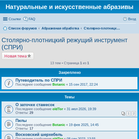
Натуральные и искусственные абразивы
Ссылки
FAQ
Вход
Список форумов
Абразивная обработка
Столярно-плотницкий режущий инструмент (СПРИ)
Столярно-плотницкий режущий инструмент
(СПРИ)
Новая тема
13 тем • Страница
1
из
1
Закреплено
Путеводитель по СПРИ
Последнее сообщение
Botanic
«
15 сен 2017, 22:24
Темы
О заточке стамесок
Последнее сообщение
oldTor
«
31 июл 2026, 19:39
Ответы:
29
1
2
Пилы
Последнее сообщение
Botanic
«
19 фев 2025, 14:45
Ответы:
17
Восковский шерхебель
Последнее сообщение
oldTor
«
08 сен 2023, 13:55