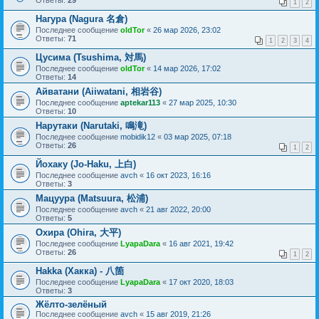
Ответы:
29
1
2
Нагура (Nagura 名倉)
Последнее сообщение
oldTor
«
26 мар 2026, 23:02
Ответы:
71
1
2
3
4
Цусима (Tsushima, 対馬)
Последнее сообщение
oldTor
«
14 мар 2026, 17:02
Ответы:
14
Айватани (Aiiwatani, 相岩谷)
Последнее сообщение
aptekar113
«
27 мар 2025, 10:30
Ответы:
10
Нарутаки (Narutaki, 鳴滝)
Последнее сообщение
mobidik12
«
03 мар 2025, 07:18
Ответы:
26
1
2
Йохаку (Jo-Haku, 上白)
Последнее сообщение
avch
«
16 окт 2023, 16:16
Ответы:
3
Мацуура (Matsuura, 松浦)
Последнее сообщение
avch
«
21 авг 2022, 20:00
Ответы:
5
Охира (Ohira, 大平)
Последнее сообщение
LyapaDara
«
16 авг 2021, 19:42
Ответы:
26
1
2
Hakka (Хакка) - 八箇
Последнее сообщение
LyapaDara
«
17 окт 2020, 18:03
Ответы:
3
Жёлто-зелёный
Последнее сообщение
avch
«
15 авг 2019, 21:26