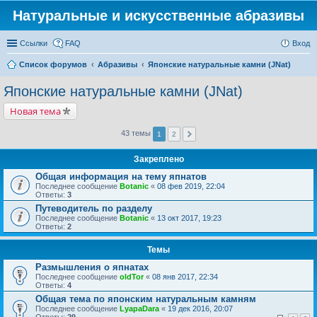
Натуральные и искусственные абразивы
Ссылки
FAQ
Вход
Список форумов
Абразивы
Японские натуральные камни (JNat)
Японские натуральные камни (JNat)
Новая тема
43 темы
1
2
Закреплено
Общая информация на тему япнатов
Последнее сообщение
Botanic
«
08 фев 2019, 22:04
Ответы:
3
Путеводитель по разделу
Последнее сообщение
Botanic
«
13 окт 2017, 19:23
Ответы:
2
Темы
Размышления о япнатах
Последнее сообщение
oldTor
«
08 янв 2017, 22:34
Ответы:
4
Общая тема по японским натуральным камням
Последнее сообщение
LyapaDara
«
19 дек 2016, 20:07