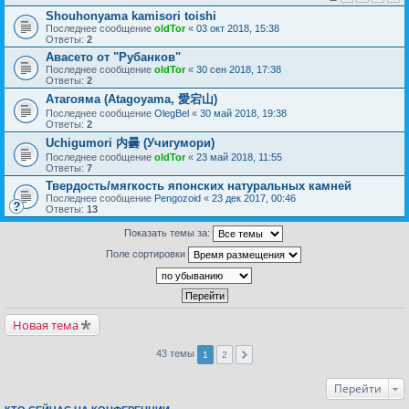
Shouhonyama kamisori toishi
Последнее сообщение
oldTor
«
03 окт 2018, 15:38
Ответы:
2
Авасето от "Рубанков"
Последнее сообщение
oldTor
«
30 сен 2018, 17:38
Ответы:
2
Атагояма (Atagoyama, 愛宕山)
Последнее сообщение
OlegBel
«
30 май 2018, 19:38
Ответы:
2
Uchigumori 内曇 (Учигумори)
Последнее сообщение
oldTor
«
23 май 2018, 11:55
Ответы:
7
Твердость/мягкость японских натуральных камней
Последнее сообщение
Pengozoid
«
23 дек 2017, 00:46
Ответы:
13
Показать темы за:
Поле сортировки
Новая тема
43 темы
1
2
Перейти