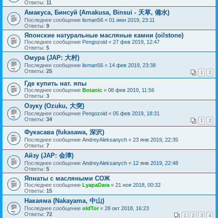
Ответы:
11
Амакуса, Бинсуй (Amakusa, Binsui - 天草, 備水)
Последнее сообщение
lisman56
«
01 июн 2019, 23:11
Ответы:
9
Японские натуральные масляные камни (oilstone)
Последнее сообщение
Pengozoid
«
27 фев 2019, 12:47
Ответы:
5
Омура (JAP: 大村)
Последнее сообщение
lisman56
«
14 фев 2019, 23:38
Ответы:
25
1
2
Где купить нат. япы
Последнее сообщение
Botanic
«
08 фев 2019, 11:56
Ответы:
3
Озуку (Ozuku, 大突)
Последнее сообщение
Pengozoid
«
05 фев 2019, 18:31
Ответы:
34
1
2
Фукасава (fukasawa, 深沢)
Последнее сообщение
AndreyAleksanych
«
23 янв 2019, 22:35
Ответы:
7
Айзу (JAP: 会津)
Последнее сообщение
AndreyAleksanych
«
12 янв 2019, 22:48
Ответы:
5
Япнаты с масляными СОЖ
Последнее сообщение
LyapaDara
«
21 ноя 2018, 00:32
Ответы:
15
Накаяма (Nakayama, 中山)
Последнее сообщение
oldTor
«
28 окт 2018, 16:23
Ответы:
72
1
2
3
4