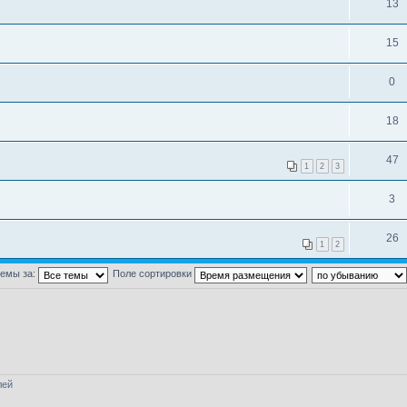
13
15
0
18
47
1
2
3
3
26
1
2
темы за:
Поле сортировки
лей