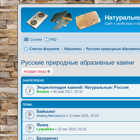
Натуральн
Сайт о свойствах и 
Ссылки
FAQ
Список форумов
Абразивы
Русские природные абразивн
Русские природные абразивные камни
Новая тема
ЗАКРЕПЛЕНО
Энциклопедия камней: Натуральные: Россия
Botanic
» 06 май 2017, 02:41
ТЕМЫ
Байкалит
AndreyAleksanych
» 13 июн 2015, 10:23
Яшма
LyapaDara
» 23 авг 2015, 01:33
Белоречит