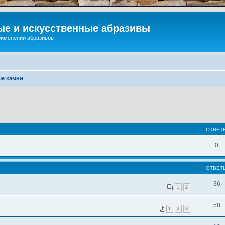
ые и искусственные абразивы
применении абразивов
ые камни
ОТВЕТ
0
ОТВЕТ
36
1
2
58
1
2
3