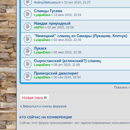
AndreyAleksanych
» 10 окт 2015, 21:27
Сланцы Гусева
LyapaDara
» 13 июн 2015, 10:24
Наждак природный
oldTor
» 03 авг 2022, 22:56
"Немецкий" сланец из Самары (Лукашев, Копчук)
LyapaDara
» 02 июл 2015, 22:39
Лукаск
LyapaDara
» 02 июл 2015, 22:38
Сыростанский (атлянский?) сланец
LyapaDara
» 08 окт 2015, 11:09
Приморский джасперит
LyapaDara
» 30 сен 2015, 18:54
Показать 
Новая тема
Вернуться к списку форумов
КТО СЕЙЧАС НА КОНФЕРЕНЦИИ
Сейчас этот форум просматривают: нет зарегистрированных пользовате