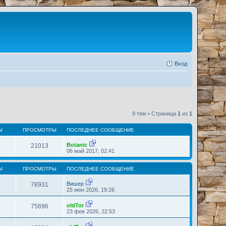
Вход
9 тем • Страница
1
из
1
Ы
ПРОСМОТРЫ
ПОСЛЕДНЕЕ СООБЩЕНИЕ
Botanic
21013
П
06 май 2017, 02:41
е
р
е
Ы
ПРОСМОТРЫ
ПОСЛЕДНЕЕ СООБЩЕНИЕ
й
т
Вишер
78931
и
П
25 июн 2026, 19:26
к
е
п
р
о
oldTor
75696
е
П
с
23 фев 2026, 22:53
й
е
л
т
р
е
и