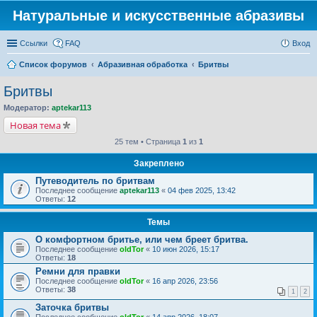
Натуральные и искусственные абразивы
Ссылки
FAQ
Вход
Список форумов
Абразивная обработка
Бритвы
Бритвы
Модератор:
aptekar113
Новая тема
25 тем • Страница
1
из
1
Закреплено
Путеводитель по бритвам
Последнее сообщение
aptekar113
«
04 фев 2025, 13:42
Ответы:
12
Темы
О комфортном бритье, или чем бреет бритва.
Последнее сообщение
oldTor
«
10 июн 2026, 15:17
Ответы:
18
Ремни для правки
Последнее сообщение
oldTor
«
16 апр 2026, 23:56
Ответы:
38
1
2
Заточка бритвы
Последнее сообщение
oldTor
«
14 апр 2026, 18:07