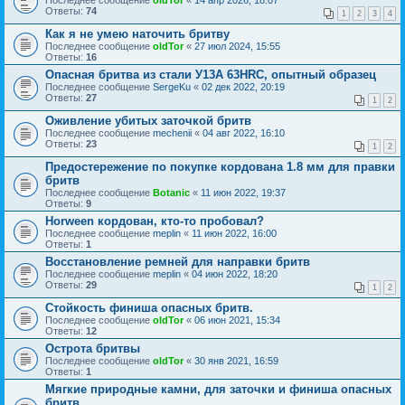
Ответы:
74
1
2
3
4
Как я не умею наточить бритву
Последнее сообщение
oldTor
«
27 июл 2024, 15:55
Ответы:
16
Опасная бритва из стали У13А 63HRC, опытный образец
Последнее сообщение
SergeKu
«
02 дек 2022, 20:19
Ответы:
27
1
2
Оживление убитых заточкой бритв
Последнее сообщение
mechenii
«
04 авг 2022, 16:10
Ответы:
23
1
2
Предостережение по покупке кордована 1.8 мм для правки
бритв
Последнее сообщение
Botanic
«
11 июн 2022, 19:37
Ответы:
9
Horween кордован, кто-то пробовал?
Последнее сообщение
meplin
«
11 июн 2022, 16:00
Ответы:
1
Восстановление ремней для направки бритв
Последнее сообщение
meplin
«
04 июн 2022, 18:20
Ответы:
29
1
2
Стойкость финиша опасных бритв.
Последнее сообщение
oldTor
«
06 июн 2021, 15:34
Ответы:
12
Острота бритвы
Последнее сообщение
oldTor
«
30 янв 2021, 16:59
Ответы:
1
Мягкие природные камни, для заточки и финиша опасных
бритв.