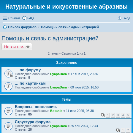
Натуральные и искусственные абразивы
Ссылки
FAQ
Вход
Список форумов
Помощь и связь с администрацией
Помощь и связь с администрацией
Новая тема
2 темы • Страница
1
из
1
Закреплено
... по форуму
Последнее сообщение
LyapaDara
«
17 янв 2017, 20:36
Ответы:
8
... по картинкам
Последнее сообщение
LyapaDara
«
09 июл 2015, 16:50
Темы
Вопросы, пожелания.
Последнее сообщение
Botanic
«
11 июл 2025, 08:38
Ответы:
85
1
2
3
4
5
Структура форума
Последнее сообщение
LyapaDara
«
25 сен 2024, 12:44
Ответы:
28
1
2