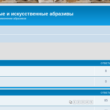
ые и искусственные абразивы
применении абразивов
ОТВЕТ
8
0
ОТВЕТ
85
1
2
3
4
5