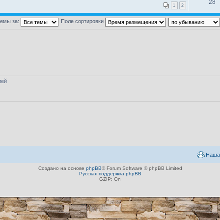
28
1
2
темы за:
Поле сортировки
лей
Наша
Создано на основе
phpBB
® Forum Software © phpBB Limited
Русская поддержка phpBB
GZIP: On