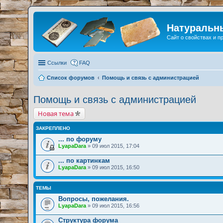
Натуральн
Сайт о свойствах и 
Ссылки
FAQ
Список форумов
Помощь и связь с администрацией
Помощь и связь с администрацией
Новая тема
ЗАКРЕПЛЕНО
... по форуму
LyapaDara
» 09 июл 2015, 17:04
... по картинкам
LyapaDara
» 09 июл 2015, 16:50
ТЕМЫ
Вопросы, пожелания.
LyapaDara
» 09 июл 2015, 16:56
Структура форума