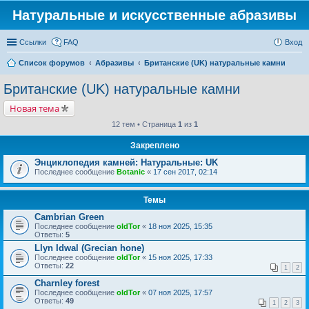
Натуральные и искусственные абразивы
Ссылки
FAQ
Вход
Список форумов
Абразивы
Британские (UK) натуральные камни
Британские (UK) натуральные камни
Новая тема
12 тем • Страница
1
из
1
Закреплено
Энциклопедия камней: Натуральные: UK
Последнее сообщение
Botanic
«
17 сен 2017, 02:14
Темы
Cambrian Green
Последнее сообщение
oldTor
«
18 ноя 2025, 15:35
Ответы:
5
Llyn Idwal (Grecian hone)
Последнее сообщение
oldTor
«
15 ноя 2025, 17:33
Ответы:
22
1
2
Charnley forest
Последнее сообщение
oldTor
«
07 ноя 2025, 17:57
Ответы:
49
1
2
3