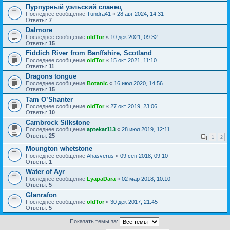
Пурпурный уэльский сланец
Последнее сообщение
Tundra41
«
28 авг 2024, 14:31
Ответы:
7
Dalmore
Последнее сообщение
oldTor
«
10 дек 2021, 09:32
Ответы:
15
Fiddich River from Banffshire, Scotland
Последнее сообщение
oldTor
«
15 окт 2021, 11:10
Ответы:
11
Dragons tongue
Последнее сообщение
Botanic
«
16 июл 2020, 14:56
Ответы:
15
Tam O’Shanter
Последнее сообщение
oldTor
«
27 окт 2019, 23:06
Ответы:
10
Cambrock Silkstone
Последнее сообщение
aptekar113
«
28 июл 2019, 12:11
Ответы:
25
1
2
Moungton whetstone
Последнее сообщение
Ahasverus
«
09 сен 2018, 09:10
Ответы:
1
Water of Ayr
Последнее сообщение
LyapaDara
«
02 мар 2018, 10:10
Ответы:
5
Glanrafon
Последнее сообщение
oldTor
«
30 дек 2017, 21:45
Ответы:
5
Показать темы за: