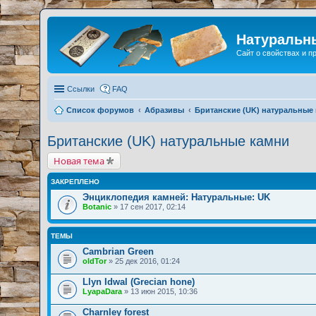
Натуральн
Сайт о свойствах и 
Ссылки
FAQ
Список форумов
Абразивы
Британские (UK) натуральные
Британские (UK) натуральные камни
Новая тема
ЗАКРЕПЛЕНО
Энциклопедия камней: Натуральные: UK
Botanic
» 17 сен 2017, 02:14
ТЕМЫ
Cambrian Green
oldTor
» 25 дек 2016, 01:24
Llyn Idwal (Grecian hone)
LyapaDara
» 13 июн 2015, 10:36
Charnley forest