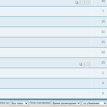
49
1
2
3
7
15
11
15
10
25
1
2
1
5
5
темы за:
Поле сортировки