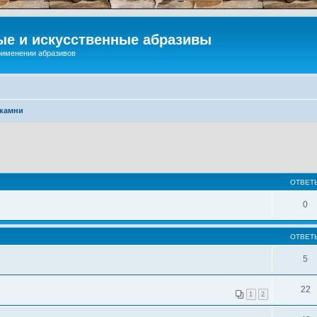
ые и искусственные абразивы
применении абразивов
 камни
ОТВЕТ
0
ОТВЕТ
5
22
1
2