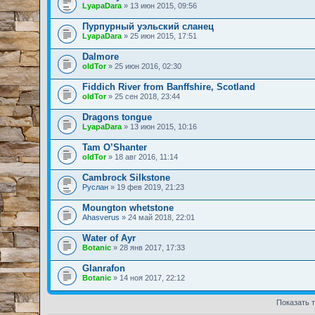
LyapaDara
» 13 июн 2015, 09:56
Пурпурный уэльский сланец
LyapaDara
» 25 июн 2015, 17:51
Dalmore
oldTor
» 25 июн 2016, 02:30
Fiddich River from Banffshire, Scotland
oldTor
» 25 сен 2018, 23:44
Dragons tongue
LyapaDara
» 13 июн 2015, 10:16
Tam O’Shanter
oldTor
» 18 авг 2016, 11:14
Cambrock Silkstone
Руслан
» 19 фев 2019, 21:23
Moungton whetstone
Ahasverus
» 24 май 2018, 22:01
Water of Ayr
Botanic
» 28 янв 2017, 17:33
Glanrafon
Botanic
» 14 ноя 2017, 22:12
Показать 