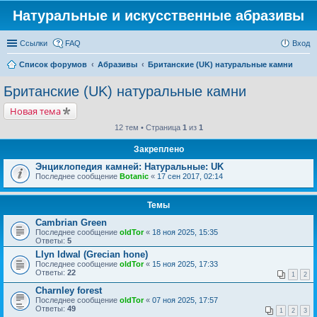
Натуральные и искусственные абразивы
Ссылки
FAQ
Вход
Список форумов
Абразивы
Британские (UK) натуральные камни
Британские (UK) натуральные камни
Новая тема
12 тем • Страница
1
из
1
Закреплено
Энциклопедия камней: Натуральные: UK
Последнее сообщение
Botanic
«
17 сен 2017, 02:14
Темы
Cambrian Green
Последнее сообщение
oldTor
«
18 ноя 2025, 15:35
Ответы:
5
Llyn Idwal (Grecian hone)
Последнее сообщение
oldTor
«
15 ноя 2025, 17:33
Ответы:
22
1
2
Charnley forest
Последнее сообщение
oldTor
«
07 ноя 2025, 17:57
Ответы:
49
1
2
3