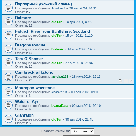
Пурпурный уэльский сланец
Последнее сообщение
Tundra41
«
28 авг 2024, 14:31
Ответы:
7
Dalmore
Последнее сообщение
oldTor
«
10 дек 2021, 09:32
Ответы:
15
Fiddich River from Banffshire, Scotland
Последнее сообщение
oldTor
«
15 окт 2021, 11:10
Ответы:
11
Dragons tongue
Последнее сообщение
Botanic
«
16 июл 2020, 14:56
Ответы:
15
Tam O’Shanter
Последнее сообщение
oldTor
«
27 окт 2019, 23:06
Ответы:
10
Cambrock Silkstone
Последнее сообщение
aptekar113
«
28 июл 2019, 12:11
Ответы:
25
1
2
Moungton whetstone
Последнее сообщение
Ahasverus
«
09 сен 2018, 09:10
Ответы:
1
Water of Ayr
Последнее сообщение
LyapaDara
«
02 мар 2018, 10:10
Ответы:
5
Glanrafon
Последнее сообщение
oldTor
«
30 дек 2017, 21:45
Ответы:
5
Показать темы за: