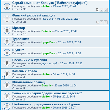
Серый камень от Копчука ("Байкалит-туффит")
Последнее сообщение
oldTor
«
19 май 2022, 09:41
Ответы:
33
1
2
Финский розовый кварцит
Последнее сообщение
Franzevith
«
05 апр 2021, 11:17
Ответы:
26
1
2
Мрамор
Последнее сообщение
Botanic
«
03 сен 2020, 17:49
Ответы:
18
Турвашита
Последнее сообщение
LyapaDara
«
25 сен 2019, 23:14
Ответы:
1
Шунгит
Последнее сообщение
LyapaDara
«
23 сен 2019, 19:32
Песчаник с о.Русский
Последнее сообщение
дед мастдай
«
26 авг 2019, 12:12
Ответы:
7
Камень с Урала
Последнее сообщение
oldTor
«
04 авг 2019, 14:39
Ответы:
4
Фиолетовый сланец
Последнее сообщение
Botanic
«
23 авг 2018, 11:04
Ответы:
5
Зелёный из серии "дедушкино наследство"
Последнее сообщение
oldTor
«
25 фев 2018, 14:54
Ответы:
2
Необычный природный камень из Турции
Последнее сообщение
oldTor
«
20 янв 2018, 23:07