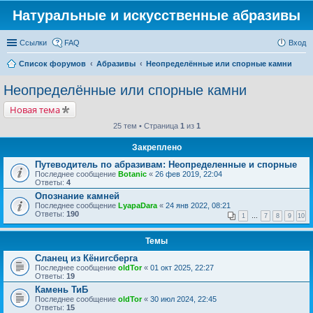
Натуральные и искусственные абразивы
Ссылки
FAQ
Вход
Список форумов
Абразивы
Неопределённые или спорные камни
Неопределённые или спорные камни
Новая тема
25 тем • Страница
1
из
1
Закреплено
Путеводитель по абразивам: Неопределенные и спорные
Последнее сообщение
Botanic
«
26 фев 2019, 22:04
Ответы:
4
Опознание камней
Последнее сообщение
LyapaDara
«
24 янв 2022, 08:21
Ответы:
190
1
…
7
8
9
10
Темы
Сланец из Кёнигсберга
Последнее сообщение
oldTor
«
01 окт 2025, 22:27
Ответы:
19
Камень ТиБ
Последнее сообщение
oldTor
«
30 июл 2024, 22:45
Ответы:
15