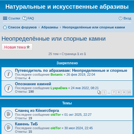
Натуральные и искусственные абразивы
Ссылки
FAQ
Вход
Список форумов
Абразивы
Неопределённые или спорные камни
Неопределённые или спорные камни
Новая тема
25 тем • Страница
1
из
1
Закреплено
Путеводитель по абразивам: Неопределенные и спорные
Последнее сообщение
Botanic
«
26 фев 2019, 22:04
Ответы:
4
Опознание камней
Последнее сообщение
LyapaDara
«
24 янв 2022, 08:21
Ответы:
190
1
…
7
8
9
10
Темы
Сланец из Кёнигсберга
Последнее сообщение
oldTor
«
01 окт 2025, 22:27
Ответы:
19
Камень ТиБ
Последнее сообщение
oldTor
«
30 июл 2024, 22:45
Ответы:
15