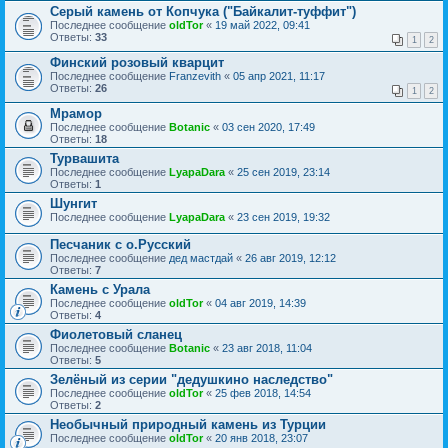
Серый камень от Копчука ("Байкалит-туффит")
Последнее сообщение
oldTor
«
19 май 2022, 09:41
Ответы:
33
1
2
Финский розовый кварцит
Последнее сообщение
Franzevith
«
05 апр 2021, 11:17
Ответы:
26
1
2
Мрамор
Последнее сообщение
Botanic
«
03 сен 2020, 17:49
Ответы:
18
Турвашита
Последнее сообщение
LyapaDara
«
25 сен 2019, 23:14
Ответы:
1
Шунгит
Последнее сообщение
LyapaDara
«
23 сен 2019, 19:32
Песчаник с о.Русский
Последнее сообщение
дед мастдай
«
26 авг 2019, 12:12
Ответы:
7
Камень с Урала
Последнее сообщение
oldTor
«
04 авг 2019, 14:39
Ответы:
4
Фиолетовый сланец
Последнее сообщение
Botanic
«
23 авг 2018, 11:04
Ответы:
5
Зелёный из серии "дедушкино наследство"
Последнее сообщение
oldTor
«
25 фев 2018, 14:54
Ответы:
2
Необычный природный камень из Турции
Последнее сообщение
oldTor
«
20 янв 2018, 23:07