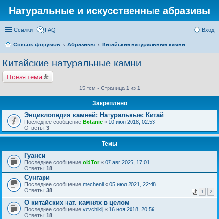
Натуральные и искусственные абразивы
Ссылки
FAQ
Вход
Список форумов
Абразивы
Китайские натуральные камни
Китайские натуральные камни
Новая тема
15 тем • Страница
1
из
1
Закреплено
Энциклопедия камней: Натуральные: Китай
Последнее сообщение
Botanic
«
10 июн 2018, 02:53
Ответы:
3
Темы
Гуанси
Последнее сообщение
oldTor
«
07 авг 2025, 17:01
Ответы:
18
Сунгари
Последнее сообщение
mechenii
«
05 июл 2021, 22:48
Ответы:
38
1
2
О китайских нат. камнях в целом
Последнее сообщение
vovchiklj
«
16 ноя 2018, 20:56
Ответы:
18