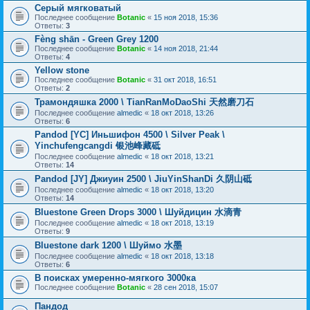
Серый мягковатый
Последнее сообщение
Botanic
«
15 ноя 2018, 15:36
Ответы:
3
Fèng shān - Green Grey 1200
Последнее сообщение
Botanic
«
14 ноя 2018, 21:44
Ответы:
4
Yellow stone
Последнее сообщение
Botanic
«
31 окт 2018, 16:51
Ответы:
2
Трамондяшка 2000 \ TianRanMoDaoShi 天然磨刀石
Последнее сообщение
almedic
«
18 окт 2018, 13:26
Ответы:
6
Pandod [YC] Иньшифон 4500 \ Silver Peak \
Yinchufengcangdi 银池峰藏砥
Последнее сообщение
almedic
«
18 окт 2018, 13:21
Ответы:
14
Pandod [JY] Джиуин 2500 \ JiuYinShanDi 久阴山砥
Последнее сообщение
almedic
«
18 окт 2018, 13:20
Ответы:
14
Bluestone Green Drops 3000 \ Шуйдицин 水滴青
Последнее сообщение
almedic
«
18 окт 2018, 13:19
Ответы:
9
Bluestone dark 1200 \ Шуймо 水墨
Последнее сообщение
almedic
«
18 окт 2018, 13:18
Ответы:
6
В поисках умеренно-мягкого 3000ка
Последнее сообщение
Botanic
«
28 сен 2018, 15:07
Пандод