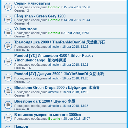
Серый мягковатый
Последнее сообщение
Botanic
«
15 ноя 2018, 15:36
Ответы:
3
Fèng shān - Green Grey 1200
Последнее сообщение
Botanic
«
14 ноя 2018, 21:44
Ответы:
4
Yellow stone
Последнее сообщение
Botanic
«
31 окт 2018, 16:51
Ответы:
2
Трамондяшка 2000 \ TianRanMoDaoShi 天然磨刀石
Последнее сообщение
almedic
«
18 окт 2018, 13:26
Ответы:
6
Pandod [YC] Иньшифон 4500 \ Silver Peak \
Yinchufengcangdi 银池峰藏砥
Последнее сообщение
almedic
«
18 окт 2018, 13:21
Ответы:
14
Pandod [JY] Джиуин 2500 \ JiuYinShanDi 久阴山砥
Последнее сообщение
almedic
«
18 окт 2018, 13:20
Ответы:
14
Bluestone Green Drops 3000 \ Шуйдицин 水滴青
Последнее сообщение
almedic
«
18 окт 2018, 13:19
Ответы:
9
Bluestone dark 1200 \ Шуймо 水墨
Последнее сообщение
almedic
«
18 окт 2018, 13:18
Ответы:
6
В поисках умеренно-мягкого 3000ка
Последнее сообщение
Botanic
«
28 сен 2018, 15:07
Пандод