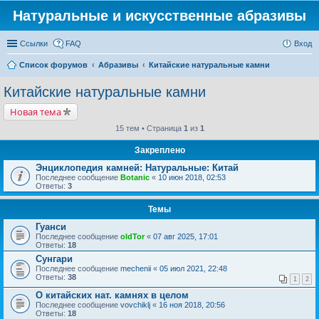
Натуральные и искусственные абразивы
Ссылки
FAQ
Вход
Список форумов
Абразивы
Китайские натуральные камни
Китайские натуральные камни
Новая тема
15 тем • Страница
1
из
1
Закреплено
Энциклопедия камней: Натуральные: Китай
Последнее сообщение
Botanic
«
10 июн 2018, 02:53
Ответы:
3
Темы
Гуанси
Последнее сообщение
oldTor
«
07 авг 2025, 17:01
Ответы:
18
Сунгари
Последнее сообщение
mechenii
«
05 июл 2021, 22:48
Ответы:
38
1
2
О китайских нат. камнях в целом
Последнее сообщение
vovchiklj
«
16 ноя 2018, 20:56
Ответы:
18