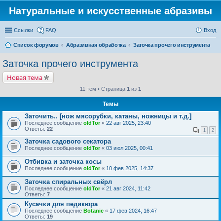
Натуральные и искусственные абразивы
Ссылки
FAQ
Вход
Список форумов
Абразивная обработка
Заточка прочего инструмента
Заточка прочего инструмента
Новая тема
11 тем • Страница
1
из
1
Темы
Заточить.. [нож мясорубки, катаны, ножницы и т.д.]
Последнее сообщение
oldTor
«
22 авг 2025, 23:40
Ответы:
22
1
2
Заточка садового секатора
Последнее сообщение
oldTor
«
03 июл 2025, 00:41
Отбивка и заточка косы
Последнее сообщение
oldTor
«
10 фев 2025, 14:37
Заточка спиральных свёрл
Последнее сообщение
oldTor
«
21 авг 2024, 11:42
Ответы:
7
Кусачки для педикюра
Последнее сообщение
Botanic
«
17 фев 2024, 16:47
Ответы:
19