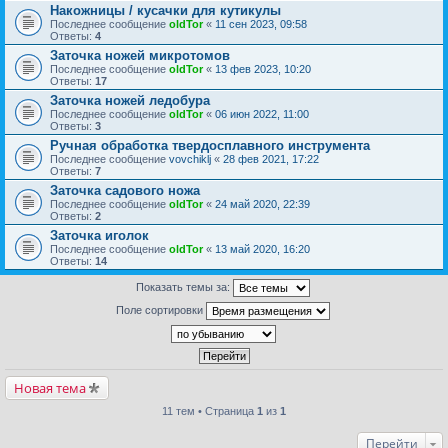
Накожницы / кусачки для кутикулы
Последнее сообщение
oldTor
«
11 сен 2023, 09:58
Ответы:
4
Заточка ножей микротомов
Последнее сообщение
oldTor
«
13 фев 2023, 10:20
Ответы:
17
Заточка ножей ледобура
Последнее сообщение
oldTor
«
06 июн 2022, 11:00
Ответы:
3
Ручная обработка твердосплавного инструмента
Последнее сообщение
vovchiklj
«
28 фев 2021, 17:22
Ответы:
7
Заточка садового ножа
Последнее сообщение
oldTor
«
24 май 2020, 22:39
Ответы:
2
Заточка иголок
Последнее сообщение
oldTor
«
13 май 2020, 16:20
Ответы:
14
Показать темы за:
Поле сортировки
Новая тема
11 тем • Страница
1
из
1
Перейти