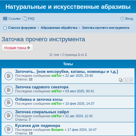
Натуральные и искусственные абразивы
Ссылки
FAQ
Вход
Список форумов
Абразивная обработка
Заточка прочего инструмента
Заточка прочего инструмента
Новая тема
11 тем • Страница
1
из
1
Темы
Заточить.. [нож мясорубки, катаны, ножницы и т.д.]
Последнее сообщение
oldTor
«
22 авг 2025, 23:40
Ответы:
22
1
2
Заточка садового секатора
Последнее сообщение
oldTor
«
03 июл 2025, 00:41
Отбивка и заточка косы
Последнее сообщение
oldTor
«
10 фев 2025, 14:37
Заточка спиральных свёрл
Последнее сообщение
oldTor
«
21 авг 2024, 11:42
Ответы:
7
Кусачки для педикюра
Последнее сообщение
Botanic
«
17 фев 2024, 16:47
Ответы:
19