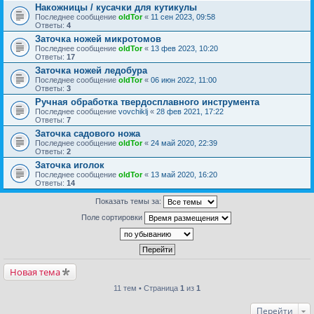
Накожницы / кусачки для кутикулы
Последнее сообщение
oldTor
«
11 сен 2023, 09:58
Ответы:
4
Заточка ножей микротомов
Последнее сообщение
oldTor
«
13 фев 2023, 10:20
Ответы:
17
Заточка ножей ледобура
Последнее сообщение
oldTor
«
06 июн 2022, 11:00
Ответы:
3
Ручная обработка твердосплавного инструмента
Последнее сообщение
vovchiklj
«
28 фев 2021, 17:22
Ответы:
7
Заточка садового ножа
Последнее сообщение
oldTor
«
24 май 2020, 22:39
Ответы:
2
Заточка иголок
Последнее сообщение
oldTor
«
13 май 2020, 16:20
Ответы:
14
Показать темы за:
Поле сортировки
Новая тема
11 тем • Страница
1
из
1
Перейти