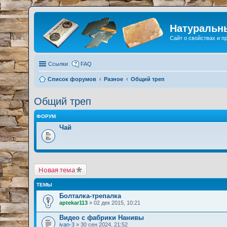
Натуральн
Сайт о свойствах и 
Ссылки
FAQ
Список форумов
Разное
Общий треп
Общий треп
ФОРУМ
Чай
Новая тема
ТЕМЫ
Болталка-трепалка
aptekar113
» 02 дек 2015, 10:21
Видео с фабрики Нанивы
ivan-3
» 30 сен 2024, 21:52