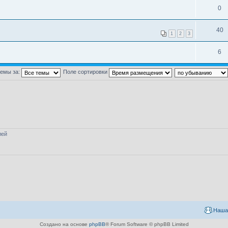
0
40
1
2
3
6
темы за:
Поле сортировки
лей
Наша
Создано на основе
phpBB
® Forum Software © phpBB Limited