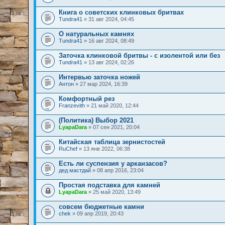
Книга о советских клинковых бритвах
Tundra41
» 31 авг 2024, 04:45
О натуральных камнях
Tundra41
» 16 авг 2024, 08:49
Заточка клинковой бритвы - с изолентой или без
Tundra41
» 13 авг 2024, 02:26
Интервью заточка ножей
Антон
» 27 мар 2024, 16:39
Комфортный рез
Franzevith
» 21 май 2020, 12:44
(Политика) Выбор 2021
LyapaDara
» 07 сен 2021, 20:04
Китайская таблица зернистостей
RuChef
» 13 янв 2022, 06:38
Есть ли суспензия у арканзасов?
дед мастдай
» 08 апр 2016, 23:04
Простая подставка для камней
LyapaDara
» 25 май 2020, 13:49
совсем бюджетные камни
chek
» 09 апр 2019, 20:43