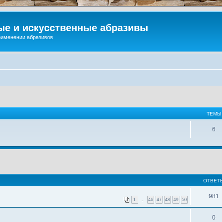
ые и искусственные абразивы
применении абразивов
ТЕМЫ
6
ОТВЕТ
981
1
…
46
47
48
49
50
0