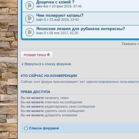
Дощечка с кожей ?
alex-ice
» 19 фев 2019, 07:46
Чем полируют катаны?
ivan-3
» 23 май 2018, 23:42
Японские лезвия для рубанков интересны?
ivan-3
» 09 янв 2017, 01:20
Показать 
Новая тема
Вернуться к списку форумов
КТО СЕЙЧАС НА КОНФЕРЕНЦИИ
Сейчас этот форум просматривают: нет зарегистрированных пользовате
ПРАВА ДОСТУПА
Вы
не можете
начинать темы
Вы
не можете
отвечать на сообщения
Вы
не можете
редактировать свои сообщения
Вы
не можете
удалять свои сообщения
Вы
не можете
добавлять вложения
Список форумов