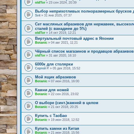
oldTor
» 23 сен 2024, 20:39
Выбор неприхотливых полноразмерных брусков д
Svit
» 31 янв 2025, 07:37
Сет масляных абразивов для нержавеек, высоко
сталей (с ванадием до 5%)
oldTor
» 14 окт 2019, 12:21
Виртуальный почтовый адрес в Японии
Botanic
» 04 авг 2021, 11:21
Чёрный список магазинов и продавцов абразивов
oldTor
» 31 авг 2020, 16:10
6000к для столярки
Сергей Р.
» 05 дек 2018, 15:52
Мой ящик абразивов
Botanic
» 07 июн 2016, 16:00
Камни для ножей
Botanic
» 22 сен 2016, 23:02
О выборе (синт.)камней в целом
Botanic
» 21 окт 2018, 20:25
Купить с ТаоБао
Botanic
» 19 июн 2018, 12:52
Купить камни из Китая
Botanic
» 21 июн 2018, 15:56