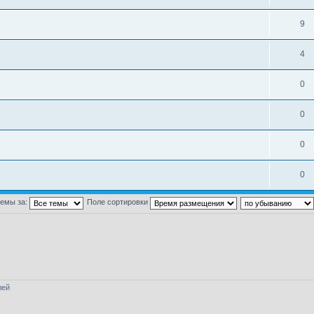
9
4
0
0
0
0
темы за:
Поле сортировки
лей