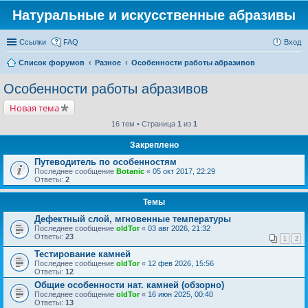
Натуральные и искусственные абразивы
Ссылки
FAQ
Вход
Список форумов
Разное
Особенности работы абразивов
Особенности работы абразивов
Новая тема
16 тем • Страница
1
из
1
Закреплено
Путеводитель по особенностям
Последнее сообщение
Botanic
«
05 окт 2017, 22:29
Ответы:
2
Темы
Дефектный слой, мгновенные температуры
Последнее сообщение
oldTor
«
03 авг 2026, 21:32
Ответы:
23
1
2
Тестирование камней
Последнее сообщение
oldTor
«
12 фев 2026, 15:56
Ответы:
12
Общие особенности нат. камней (обзорно)
Последнее сообщение
oldTor
«
16 июн 2025, 00:40
Ответы:
13