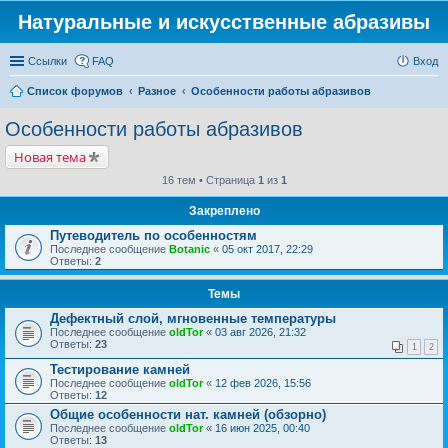
Натуральные и искусственные абразивы
Ссылки
FAQ
Вход
Список форумов
Разное
Особенности работы абразивов
Особенности работы абразивов
Новая тема
16 тем • Страница
1
из
1
Закреплено
Путеводитель по особенностям
Последнее сообщение
Botanic
«
05 окт 2017, 22:29
Ответы:
2
Темы
Дефектный слой, мгновенные температуры
Последнее сообщение
oldTor
«
03 авг 2026, 21:32
Ответы:
23
1
2
Тестирование камней
Последнее сообщение
oldTor
«
12 фев 2026, 15:56
Ответы:
12
Общие особенности нат. камней (обзорно)
Последнее сообщение
oldTor
«
16 июн 2025, 00:40
Ответы:
13