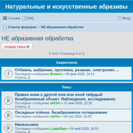
Натуральные и искусственные абразивы
Ссылки
FAQ
Вход
Список форумов
НЕ абразивная обработка
НЕ абразивная обработка
Новая тема
5 тем • Страница
1
из
1
Закреплено
Отбивка, шабрение, протяжка, резание, электролиз ...
Последнее сообщение
Botanic
«
05 фев 2020, 14:12
Ответы:
2
Темы
Правка ножа о другой нож или иной твёрдый
безабразивный объект. Наблюдения, исследования.
Последнее сообщение
oldTor
«
27 июн 2025, 22:35
Ответы:
2
Оксидные плёнки. Безабразивное полирование
Последнее сообщение
oldTor
«
04 сен 2024, 15:03
Напильники
Последнее сообщение
LyapaDara
«
04 май 2020, 16:51
Ответы:
6