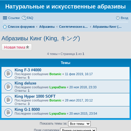
Натуральные и искусственные абразивы
Ссылки
FAQ
Вход
Список форумов
Абразивы
Синтетические абразивы
Абразивы Кинг (King, キング)
Абразивы Кинг (King, キング)
Новая тема
4 темы • Страница
1
из
1
Темы
King F-3 #4000
Последнее сообщение
Botanic
«
11 фев 2019, 16:17
Ответы:
5
King deluxe
Последнее сообщение
LyapaDara
«
20 ноя 2018, 23:33
Ответы:
1
King Hyper 1000 SOFT
Последнее сообщение
Botanic
«
28 июл 2017, 20:12
Ответы:
3
King G-1 8000
Последнее сообщение
LyapaDara
«
20 июл 2015, 23:54
Показать темы за:
Поле сортировки