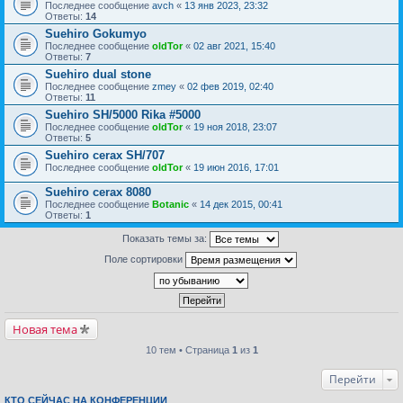
Последнее сообщение
avch
«
13 янв 2023, 23:32
Ответы:
14
Suehiro Gokumyo
Последнее сообщение
oldTor
«
02 авг 2021, 15:40
Ответы:
7
Suehiro dual stone
Последнее сообщение
zmey
«
02 фев 2019, 02:40
Ответы:
11
Suehiro SH/5000 Rika #5000
Последнее сообщение
oldTor
«
19 ноя 2018, 23:07
Ответы:
5
Suehiro cerax SH/707
Последнее сообщение
oldTor
«
19 июн 2016, 17:01
Suehiro cerax 8080
Последнее сообщение
Botanic
«
14 дек 2015, 00:41
Ответы:
1
Показать темы за:
Поле сортировки
Новая тема
10 тем • Страница
1
из
1
Перейти
КТО СЕЙЧАС НА КОНФЕРЕНЦИИ