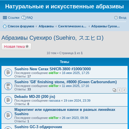
Натуральные и искусственные абразивы
Ссылки
FAQ
Вход
Список форумов
Абразивы
Синтетические абразивы
Абразивы Суехиро (Suehiro, スエヒロ)
Абразивы Суехиро (Suehiro, スエヒロ)
Новая тема
10 тем • Страница
1
из
1
Темы
Suehiro New Cerax SH/CR-3800 #1000/3000
Последнее сообщение
oldTor
«
16 июн 2025, 17:25
Ответы:
17
Suehiro 'G8' finishing stone, #8000 (Green Carborundum)
Последнее сообщение
oldTor
«
11 июн 2025, 17:16
Ответы:
33
1
2
Debado MD-20 (200 jis)
Последнее сообщение
rassasa
«
19 сен 2024, 23:39
Ответы:
8
Маркетинг или одинаковые камни в разных линейках
Suehiro
Последнее сообщение
oldTor
«
26 окт 2023, 09:36
Ответы:
1
Suehiro GC-3 обдирочник