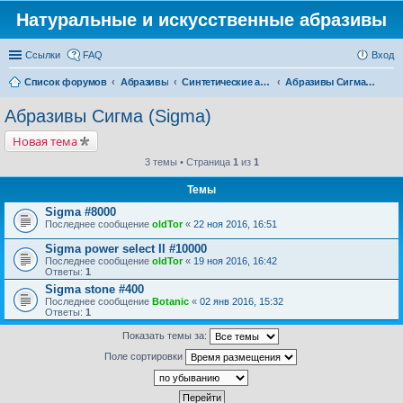
Натуральные и искусственные абразивы
Ссылки
FAQ
Вход
Список форумов
Абразивы
Синтетические абразивы
Абразивы Сигма (Sigma)
Абразивы Сигма (Sigma)
Новая тема
3 темы • Страница
1
из
1
Темы
Sigma #8000
Последнее сообщение
oldTor
«
22 ноя 2016, 16:51
Sigma power select II #10000
Последнее сообщение
oldTor
«
19 ноя 2016, 16:42
Ответы:
1
Sigma stone #400
Последнее сообщение
Botanic
«
02 янв 2016, 15:32
Ответы:
1
Показать темы за:
Поле сортировки