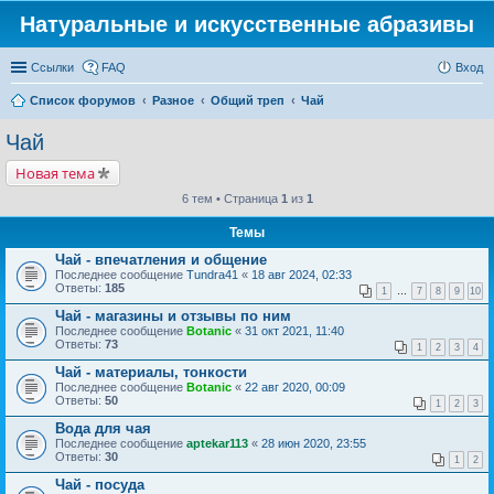
Натуральные и искусственные абразивы
Ссылки
FAQ
Вход
Список форумов
Разное
Общий треп
Чай
Чай
Новая тема
6 тем • Страница
1
из
1
Темы
Чай - впечатления и общение
Последнее сообщение
Tundra41
«
18 авг 2024, 02:33
Ответы:
185
1
…
7
8
9
10
Чай - магазины и отзывы по ним
Последнее сообщение
Botanic
«
31 окт 2021, 11:40
Ответы:
73
1
2
3
4
Чай - материалы, тонкости
Последнее сообщение
Botanic
«
22 авг 2020, 00:09
Ответы:
50
1
2
3
Вода для чая
Последнее сообщение
aptekar113
«
28 июн 2020, 23:55
Ответы:
30
1
2
Чай - посуда