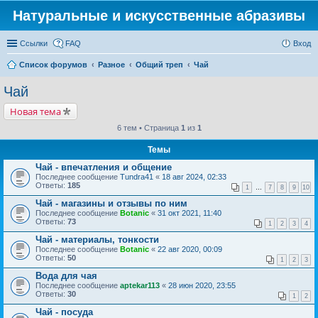
Натуральные и искусственные абразивы
Ссылки
FAQ
Вход
Список форумов
Разное
Общий треп
Чай
Чай
Новая тема
6 тем • Страница
1
из
1
Темы
Чай - впечатления и общение
Последнее сообщение
Tundra41
«
18 авг 2024, 02:33
Ответы:
185
1
…
7
8
9
10
Чай - магазины и отзывы по ним
Последнее сообщение
Botanic
«
31 окт 2021, 11:40
Ответы:
73
1
2
3
4
Чай - материалы, тонкости
Последнее сообщение
Botanic
«
22 авг 2020, 00:09
Ответы:
50
1
2
3
Вода для чая
Последнее сообщение
aptekar113
«
28 июн 2020, 23:55
Ответы:
30
1
2
Чай - посуда