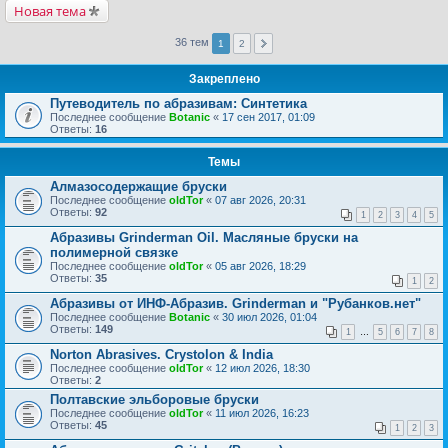
Новая тема
36 тем
1
2
Закреплено
Путеводитель по абразивам: Синтетика
Последнее сообщение
Botanic
«
17 сен 2017, 01:09
Ответы:
16
Темы
Алмазосодержащие бруски
Последнее сообщение
oldTor
«
07 авг 2026, 20:31
Ответы:
92
1
2
3
4
5
Абразивы Grinderman Oil. Масляные бруски на
полимерной связке
Последнее сообщение
oldTor
«
05 авг 2026, 18:29
Ответы:
35
1
2
Абразивы от ИНФ-Абразив. Grinderman и "Рубанков.нет"
Последнее сообщение
Botanic
«
30 июл 2026, 01:04
Ответы:
149
1
…
5
6
7
8
Norton Abrasives. Crystolon & India
Последнее сообщение
oldTor
«
12 июл 2026, 18:30
Ответы:
2
Полтавские эльборовые бруски
Последнее сообщение
oldTor
«
11 июл 2026, 16:23
Ответы:
45
1
2
3