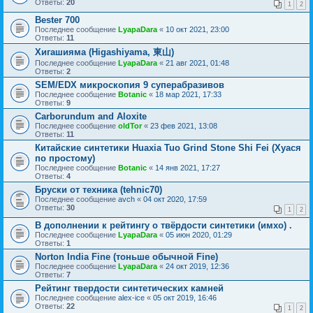
Ответы:
20
1
2
Bester 700
Последнее сообщение
LyapaDara
«
10 окт 2021, 23:00
Ответы:
11
Хигашияма (Higashiyama, 東山)
Последнее сообщение
LyapaDara
«
21 авг 2021, 01:48
Ответы:
2
SEM/EDX микроскопия 9 суперабразивов
Последнее сообщение
Botanic
«
18 мар 2021, 17:33
Ответы:
9
Carborundum and Aloxite
Последнее сообщение
oldTor
«
23 фев 2021, 13:08
Ответы:
11
Китайские синтетики Huaxia Tuo Grind Stone Shi Fei (Хуася
по простому)
Последнее сообщение
Botanic
«
14 янв 2021, 17:27
Ответы:
4
Бруски от техника (tehnic70)
Последнее сообщение
avch
«
04 окт 2020, 17:59
Ответы:
30
1
2
В дополнении к рейтингу о твёрдости синтетики (имхо) .
Последнее сообщение
LyapaDara
«
05 июн 2020, 01:29
Ответы:
1
Norton India Fine (тоньше обычной Fine)
Последнее сообщение
LyapaDara
«
24 окт 2019, 12:36
Ответы:
7
Рейтинг твердости синтетических камней
Последнее сообщение
alex-ice
«
05 окт 2019, 16:46
Ответы:
22
1
2