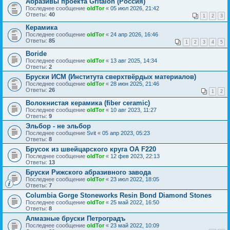
Абразивы проекта Gritalon (Россия)
Последнее сообщение
oldTor
«
05 июл 2026, 21:42
Ответы:
40
1
2
3
Керамика
Последнее сообщение
oldTor
«
24 апр 2026, 16:46
Ответы:
85
1
2
3
4
5
Boride
Последнее сообщение
oldTor
«
13 авг 2025, 14:34
Ответы:
2
Бруски ИСМ (Института сверхтвёрдых материалов)
Последнее сообщение
oldTor
«
28 июн 2025, 21:46
Ответы:
26
1
2
Волокнистая керамика (fiber ceramic)
Последнее сообщение
oldTor
«
10 авг 2023, 11:27
Ответы:
9
Эльбор - не эльбор
Последнее сообщение
Svit
«
05 апр 2023, 05:23
Ответы:
8
Брусок из швейцарского круга ОА F220
Последнее сообщение
oldTor
«
12 фев 2023, 22:13
Ответы:
13
Бруски Рижского абразивного завода
Последнее сообщение
oldTor
«
23 июл 2022, 18:05
Ответы:
7
Columbia Gorge Stoneworks Resin Bond Diamond Stones
Последнее сообщение
oldTor
«
25 май 2022, 16:50
Ответы:
8
Алмазные бруски Петроградъ
Последнее сообщение
oldTor
«
23 май 2022, 10:09