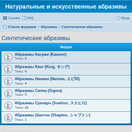
Натуральные и искусственные абразивы
Ссылки
FAQ
Вход
Список форумов
Абразивы
Синтетические абразивы
Синтетические абразивы
Форум
Абразивы Касуми (Kasumi)
Темы:
2
Абразивы Кинг (King, キング)
Темы:
4
Абразивы Нанива (Naniwa, エビ印)
Темы:
4
Абразивы Сигма (Sigma)
Темы:
3
Абразивы Суехиро (Suehiro, スエヒロ)
Темы:
10
Абразивы Шаптон (Shapton, シャプトン)
Темы:
1