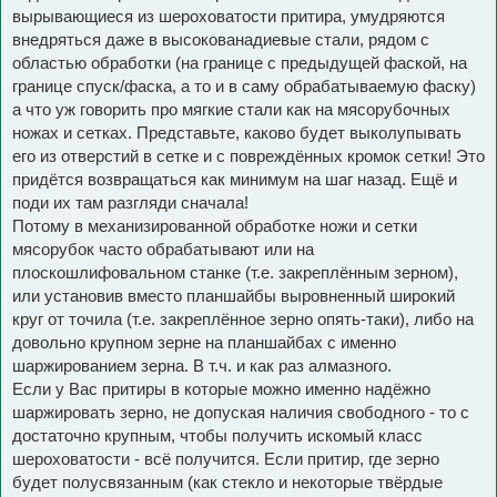
вырывающиеся из шероховатости притира, умудряются
внедряться даже в высокованадиевые стали, рядом с
областью обработки (на границе с предыдущей фаской, на
границе спуск/фаска, а то и в саму обрабатываемую фаску)
а что уж говорить про мягкие стали как на мясорубочных
ножах и сетках. Представьте, каково будет выколупывать
его из отверстий в сетке и с повреждённых кромок сетки! Это
придётся возвращаться как минимум на шаг назад. Ещё и
поди их там разгляди сначала!
Потому в механизированной обработке ножи и сетки
мясорубок часто обрабатывают или на
плоскошлифовальном станке (т.е. закреплённым зерном),
или установив вместо планшайбы выровненный широкий
круг от точила (т.е. закреплённое зерно опять-таки), либо на
довольно крупном зерне на планшайбах с именно
шаржированием зерна. В т.ч. и как раз алмазного.
Если у Вас притиры в которые можно именно надёжно
шаржировать зерно, не допуская наличия свободного - то с
достаточно крупным, чтобы получить искомый класс
шероховатости - всё получится. Если притир, где зерно
будет полусвязанным (как стекло и некоторые твёрдые