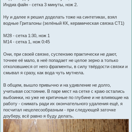
Индиа файн - сетка 3 минуты, нож 2.
Ну и далее я решил доделать тоже на синтетиках, взял
водные Гриталоны (зелёный КК, керамическая связка СТ1)
М28 - сетка 1:30, нож 1
М14 - сетка 1, нож 0:45
Они, при своей связке, суспензию практически не дают,
точнее её мало, в неё попадает не целое зерно а только
отколовшиеся от него фрагменты, в силу твёрдости связки и
смывал я сразу, как вода чуть мутнела.
В общем, вышло привычно и на удивление не долго,
учитывая состояние. В паре мест на сетке с краю остались
выбоинки, но уже не критичные по глубине и не влияющие на
работу - снимать ради их окончательного удаления ещё, я
посчитал нецелесообразным - при следующей заточке
доуберу, всё равно я буду делать.