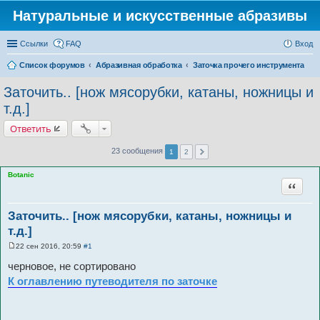
Натуральные и искусственные абразивы
Ссылки
FAQ
Вход
Список форумов
Абразивная обработка
Заточка прочего инструмента
Заточить.. [нож мясорубки, катаны, ножницы и
т.д.]
Ответить
23 сообщения
1
2
Botanic
Цитата
Заточить.. [нож мясорубки, катаны, ножницы и
т.д.]
22 сен 2016, 20:59
#1
С
о
черновое, не сортировано
о
б
К оглавлению путеводителя по заточке
щ
е
н
и