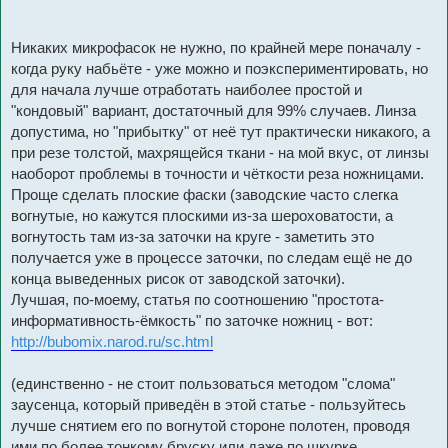
Никаких микрофасок не нужно, по крайней мере поначалу -
когда руку набьёте - уже можно и поэкспериментировать, но
для начала лучше отработать наиболее простой и
"кондовый" вариант, достаточный для 99% случаев. Линза
допустима, но "прибытку" от неё тут практически никакого, а
при резе толстой, махрящейся ткани - на мой вкус, от линзы
наоборот проблемы в точности и чёткости реза ножницами.
Проще сделать плоские фаски (заводские часто слегка
вогнутые, но кажутся плоскими из-за шероховатости, а
вогнутость там из-за заточки на круге - заметить это
получается уже в процессе заточки, по следам ещё не до
конца выведенных рисок от заводской заточки).
Лучшая, по-моему, статья по соотношению "простота-
информативность-ёмкость" по заточке ножниц - вот:
http://bubomix.narod.ru/sc.html
(единственно - не стоит пользоваться методом "слома"
заусенца, который приведён в этой статье - пользуйтесь
лучше снятием его по вогнутой стороне полотен, проводя
ими по более тонкому бруску или даже по шкурке,