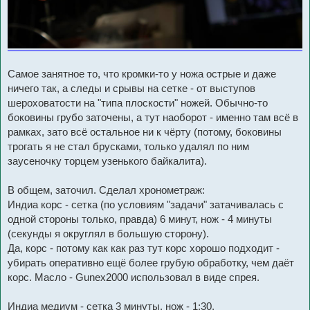
Самое занятное то, что кромки-то у ножа острые и даже
ничего так, а следы и срывы на сетке - от выступов
шероховатости на "типа плоскости" ножей. Обычно-то
боковины грубо заточены, а тут наоборот - именно там всё в
рамках, зато всё остальное ни к чёрту (потому, боковины
трогать я не стал брусками, только удалял по ним
заусеночку торцем узенького байкалита).
В общем, заточил. Сделал хронометраж:
Индиа корс - сетка (по условиям "задачи" затачивалась с
одной стороны только, правда) 6 минут, нож - 4 минуты
(секунды я округлял в большую сторону).
Да, корс - потому как как раз тут корс хорошо подходит -
убирать оперативно ещё более грубую обработку, чем даёт
корс. Масло - Gunex2000 использовал в виде спрея.
Индиа медиум - сетка 3 минуты, нож - 1:30.