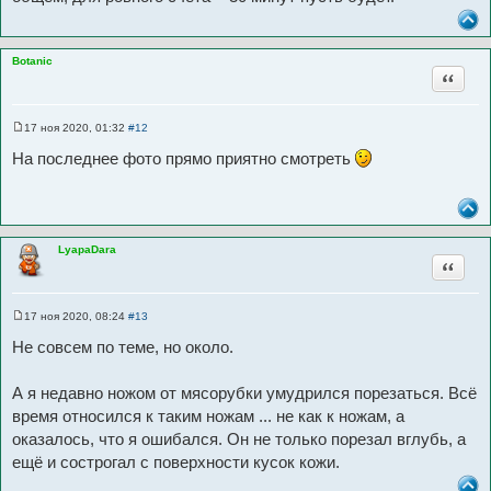
Botanic
Цитата
17 ноя 2020, 01:32
#12
С
о
На последнее фото прямо приятно смотреть
о
б
щ
е
н
и
е
LyapaDara
Цитата
17 ноя 2020, 08:24
#13
С
о
Не совсем по теме, но около.
о
б
щ
А я недавно ножом от мясорубки умудрился порезаться. Всё
е
н
время относился к таким ножам ... не как к ножам, а
и
е
оказалось, что я ошибался. Он не только порезал вглубь, а
ещё и сострогал с поверхности кусок кожи.