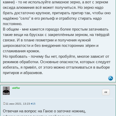
камни) - то не используйте алмазное зерно, а вот с зерном
оксида алюминия всё может получиться. Но зерно надо
брать достаточно крупное, притирать притир так, чтобы оно
надёжно "село" в его рельеф и отработку стирать надо
постоянно.
В общем - мне кажется гораздо более простым затачивать
такие вещи на брусках с закреплённым зерном, на твёрдой
связке. И в плане геометрии и получения нужной
шероховатости и без внедрения посторонних зёрен и
сглаживания кромок.
Но пробовать - почему бы нет, пробуйте, многое зависит от
режимов обработки. Основные опасности, которых следует
избегать, я привёл, от этого можно отталкиваться в выборе
притиров и абразивов.
oldTor
Цитата
11 июн 2021, 13:23
#15
С
о
Отвечая на вопрос на Ганзе о заточке ножниц,
о
б