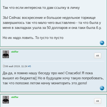
Так что если интересна то дам ссылку в личку
ЗЫ Сейчас воскресение и большое недельное торжище
завершилось так что мало чего выставлено - та что была у
меня в закладках ушла за 50 долларов и она таки была б.у.
Но их надо ловить. То густо то пусто
oldTor
Цитата
06 май 2019, 11:24
#5
С
о
Да-да, я помню нашу беседу про них! Спасибо! Я пока
о
б
вышел из бюджета(( Но в будущем хочу такую попробовать,
щ
так что попозже летом начну мониторить это дело!
е
н
и
е
oldTor
Цитата