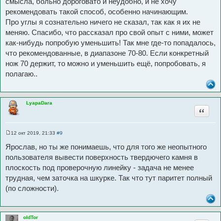
смысла, больно дороговато и неудобно, и не хочу
рекомендовать такой способ, особенно начинающим.
Про углы я сознательно ничего не сказал, так как я их не
меняю. Спасибо, что рассказал про свой опыт с ними, может
как-нибудь попробую уменьшить! Так мне где-то попадалось,
что рекомендованные, в диапазоне 70-80. Если конкретный
нож 70 держит, то можно и уменьшить ещё, попробовать, я
полагаю..
LyapaDara
Цитата
12 окт 2019, 21:33
#9
С
о
Ярослав, но ты же понимаешь, что для того же неопытного
о
б
пользователя вывести поверхность твердючего камня в
щ
плоскость под проверочную линейку - задача не менее
е
н
трудная, чем заточка на шкурке. Так что тут паритет полный
и
е
(по сложности).
oldTor