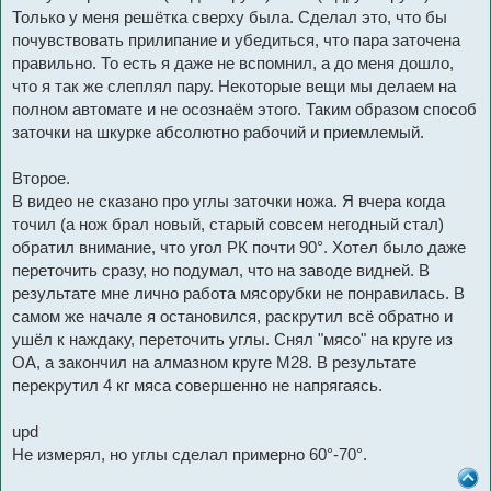
Только у меня решётка сверху была. Сделал это, что бы
почувствовать прилипание и убедиться, что пара заточена
правильно. То есть я даже не вспомнил, а до меня дошло,
что я так же слеплял пару. Некоторые вещи мы делаем на
полном автомате и не осознаём этого. Таким образом способ
заточки на шкурке абсолютно рабочий и приемлемый.
Второе.
В видео не сказано про углы заточки ножа. Я вчера когда
точил (а нож брал новый, старый совсем негодный стал)
обратил внимание, что угол РК почти 90°. Хотел было даже
переточить сразу, но подумал, что на заводе видней. В
результате мне лично работа мясорубки не понравилась. В
самом же начале я остановился, раскрутил всё обратно и
ушёл к наждаку, переточить углы. Снял "мясо" на круге из
ОА, а закончил на алмазном круге M28. В результате
перекрутил 4 кг мяса совершенно не напрягаясь.
upd
Не измерял, но углы сделал примерно 60°-70°.