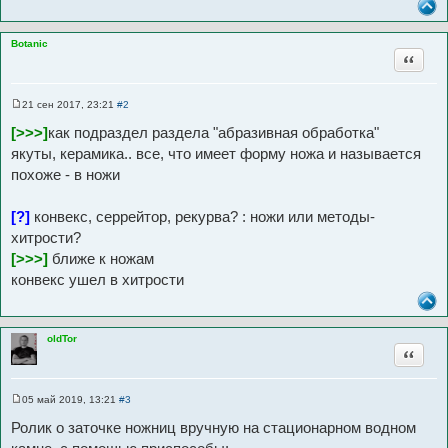
Botanic
Цитата
21 сен 2017, 23:21
#2
С
о
[>>>]
как подраздел раздела "абразивная обработка"
о
б
якуты, керамика.. все, что имеет форму ножа и называется
щ
похоже - в ножи
е
н
и
е
[?]
конвекс, серрейтор, рекурва? : ножи или методы-
хитрости?
[>>>]
ближе к ножам
конвекс ушел в хитрости
oldTor
Цитата
05 май 2019, 13:21
#3
С
о
Ролик о заточке ножниц вручную на стационарном водном
о
б