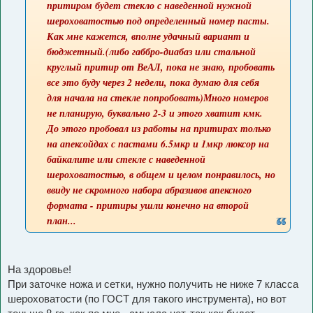
притиром будет стекло с наведенной нужной
шероховатостью под определенный номер пасты.
Как мне кажется, вполне удачный вариант и
бюджетный.(либо габбро-диабаз или стальной
круглый притир от ВеАЛ, пока не знаю, пробовать
все это буду через 2 недели, пока думаю для себя
для начала на стекле попробовать)Много номеров
не планирую, буквально 2-3 и этого хватит кмк.
До этого пробовал из работы на притирах только
на апексойдах с пастами 6.5мкр и 1мкр люксор на
байкалите или стекле с наведенной
шероховатостью, в общем и целом понравилось, но
ввиду не скромного набора абразивов апексного
формата - притиры ушли конечно на второй
план...
На здоровье!
При заточке ножа и сетки, нужно получить не ниже 7 класса
шероховатости (по ГОСТ для такого инструмента), но вот