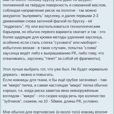
положенной на твёрдую поверхность и смазанной маслом,
соблюдая направление рисок на полотне - так можно
аккуратно "выпрямить" заусенку, и далее первыми 2-3
движениями снова заточной фаской по бруску - её
"подрезать". Ну или воспользоваться технологическим
барьером, но обычно первого варианта хватает и так - это
более щадящие для кромки методы удаления заусенца,
особенно если сталь слегка "суховата" или наоборот -
избыточно вязкая - в таких случаях, попытка "слома"
заусенца ведёт либо к выкрашиванию РК, либо тому, что
отваливаясь, заусенец "тянет" за собой её фрагменты).
Угол лучше выбрать тот, что уже был. Не будет нормально
держать - можно и повысить.
Если ножницы для ткани, я бы ещё грубее затачивал - там
не "микро" пилка, а самая настоящая "макро" пилка обычно
хорошо, т.е. когда риска заметна явно невооружённым
взглядом - "микро" - это скорее когда речь про количество
"зубчиков", скажем, на 10 - 50мкм. длины РК, условно.
Мне обычно для портновских (и около того) ножниц вполне