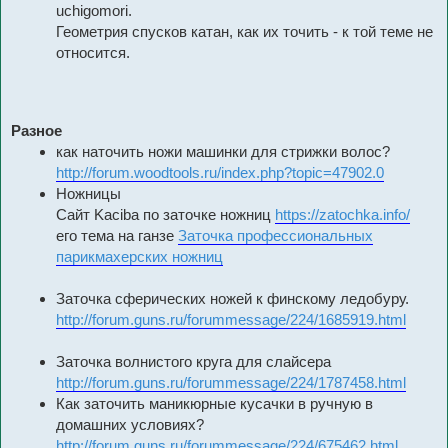
uchigomori.
Геометрия спусков катан, как их точить - к той теме не
относится.
Разное
как наточить ножи машинки для стрижки волос?
http://forum.woodtools.ru/index.php?topic=47902.0
Ножницы
Сайт Kaciba по заточке ножниц
https://zatochka.info/
его тема на ганзе
Заточка профессиональных
парикмахерских ножниц
Заточка сферических ножей к финскому ледобуру.
http://forum.guns.ru/forummessage/224/1685919.html
Заточка волнистого круга для слайсера
http://forum.guns.ru/forummessage/224/1787458.html
Как заточить маникюрные кусачки в ручную в
домашних условиях?
http://forum.guns.ru/forummessage/224/675462.html