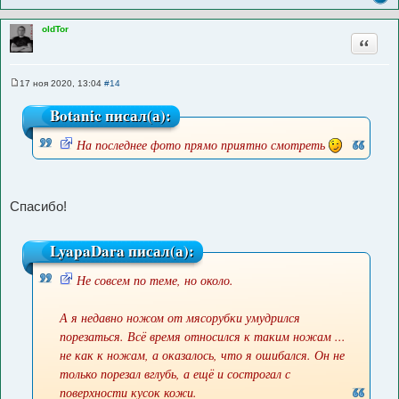
oldTor
Цитата
17 ноя 2020, 13:04
#14
С
о
Botanic писал(а):
о
б
щ
На последнее фото прямо приятно смотреть
е
н
И
и
с
е
т
Спасибо!
о
ч
LyapaDara писал(а):
н
и
Не совсем по теме, но около.
к
И
ц
с
А я недавно ножом от мясорубки умудрился
и
т
порезаться. Всё время относился к таким ножам ...
т
о
не как к ножам, а оказалось, что я ошибался. Он не
а
ч
только порезал вглубь, а ещё и сострогал с
т
н
поверхности кусок кожи.