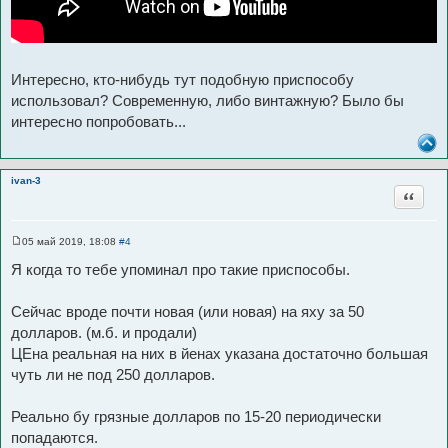
Интересно, кто-нибудь тут подобную приспособу
использовал? Современную, либо винтажную? Было бы
интересно попробовать...
ivan-3
Цитата
05 май 2019, 18:08
#4
С
о
Я когда то тебе упоминал про такие приспособы.
о
б
щ
Сейчас вроде почти новая (или новая) на яху за 50
е
н
долларов. (м.б. и продали)
и
е
ЦЕна реальная на них в йенах указана достаточно большая
чуть ли не под 250 долларов.
Реально бу грязные долларов по 15-20 периодически
попадаются.