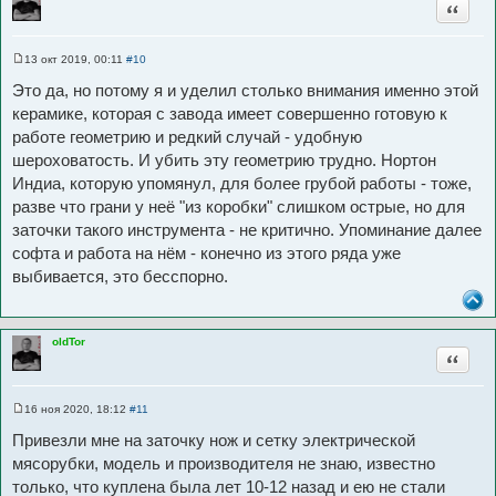
Цитата
13 окт 2019, 00:11
#10
С
о
Это да, но потому я и уделил столько внимания именно этой
о
б
керамике, которая с завода имеет совершенно готовую к
щ
работе геометрию и редкий случай - удобную
е
н
шероховатость. И убить эту геометрию трудно. Нортон
и
е
Индиа, которую упомянул, для более грубой работы - тоже,
разве что грани у неё "из коробки" слишком острые, но для
заточки такого инструмента - не критично. Упоминание далее
софта и работа на нём - конечно из этого ряда уже
выбивается, это бесспорно.
oldTor
Цитата
16 ноя 2020, 18:12
#11
С
о
Привезли мне на заточку нож и сетку электрической
о
б
мясорубки, модель и производителя не знаю, известно
щ
только, что куплена была лет 10-12 назад и ею не стали
е