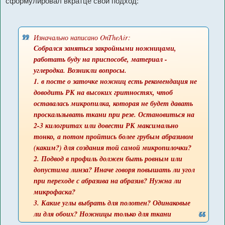
сформулировал вкратце свой подход:
щ
е
н
и
е
Изначально написано OnTheAir:
Собрался заняться закройными ножницами,
работать буду на приспособе, материал -
углеродка. Возникли вопросы.
1. в посте о заточке ножниц есть рекомендация не
доводить РК на высоких гритностях, чтоб
оставалась микропилка, которая не будет давать
проскальзывать ткани при резе. Остановиться на
2-3 килогритах или довести РК максимально
тонко, а потом пройтись более грубым абразивом
(каким?) для создания той самой микропилочки?
2. Подвод в профиль должен быть ровным или
допустима линза? Иначе говоря повышать ли угол
при переходе с абразива на абразив? Нужна ли
микрофаска?
3. Какие углы выбрать для полотен? Одинаковые
ли для обоих? Ножницы только для ткани