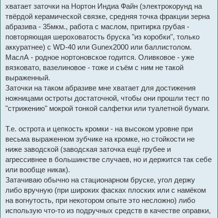
хватает заточки на Нортон Индиа Файн (электрокорунд на
твёрдой керамической связке, средняя точка фракции зерна
абразива - 35мкм., работа с маслом, притирка грубая -
повторяющая шероховатость бруска "из коробки", только
аккуратнее) с WD-40 или Gunex2000 или баллистолом.
МаслА - родное нортоновское годится. Оливковое - уже
вязковато, вазелиновое - тоже и съём с ним не такой
выраженный.
Заточки на таком абразиве мне хватает для достижения
ножницами остроты достаточной, чтобы они прошли тест по
"стрижению" мокрой тонкой салфетки или туалетной бумаги.
Т.е. острота и цепкость кромки - на высоком уровне при
весьма выраженном зубчике на кромке, но стойкости не
ниже заводской (заводская заточка ещё грубее и
агрессивнее в большинстве случаев, но и держится так себе
или вообще никак).
Затачиваю обычно на стационарном бруске, угол держу
либо вручную (при широких фасках плоских или с намёком
на вогнутость, при некотором опыте это несложно) либо
использую что-то из подручных средств в качестве оправки,