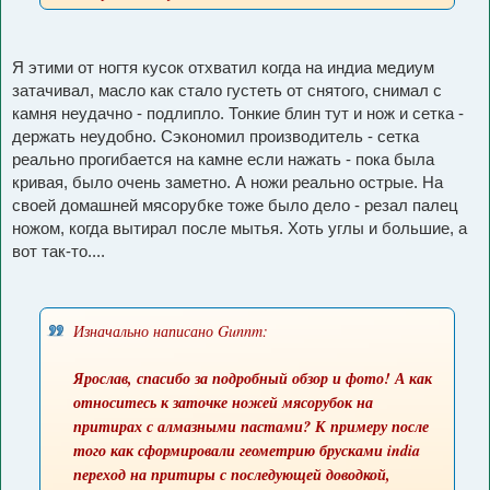
ы
и
к
ц
Я этими от ногтя кусок отхватил когда на индиа медиум
и
затачивал, масло как стало густеть от снятого, снимал с
т
камня неудачно - подлипло. Тонкие блин тут и нож и сетка -
а
держать неудобно. Сэкономил производитель - сетка
т
реально прогибается на камне если нажать - пока была
ы
кривая, было очень заметно. А ножи реально острые. На
своей домашней мясорубке тоже было дело - резал палец
ножом, когда вытирал после мытья. Хоть углы и большие, а
вот так-то....
Изначально написано Gunnm:
Ярослав, спасибо за подробный обзор и фото! А как
относитесь к заточке ножей мясорубок на
притирах с алмазными пастами? К примеру после
того как сформировали геометрию брусками india
переход на притиры с последующей доводкой,