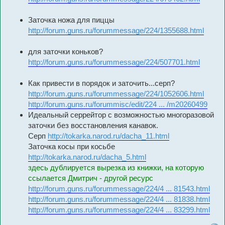
Заточка ножа для пиццы
http://forum.guns.ru/forummessage/224/1355688.html
для заточки коньков?
http://forum.guns.ru/forummessage/224/507701.html
Как привести в порядок и заточить...серп?
http://forum.guns.ru/forummessage/224/1052606.html
http://forum.guns.ru/forummisc/edit/224 ... /m20260499
Идеальный серрейтор с возможностью многоразовой
заточки без восстановления канавок.
Серп
http://tokarka.narod.ru/dacha_11.html
Заточка косы при косьбе
http://tokarka.narod.ru/dacha_5.html
здесь дублируется вырезка из книжки, на которую
ссылается Дмитрич - другой ресурс
http://forum.guns.ru/forummessage/224/4 ... 81543.html
http://forum.guns.ru/forummessage/224/4 ... 81838.html
http://forum.guns.ru/forummessage/224/4 ... 83299.html