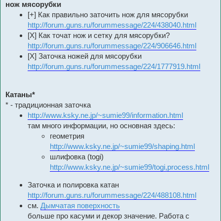
е
нож мясорубки
[+] Как правильно заточить нож для мясорубки
http://forum.guns.ru/forummessage/224/438040.html
[X] Как точат нож и сетку для мясорубки?
http://forum.guns.ru/forummessage/224/906646.html
[X] Заточка ножей для мясорубки
http://forum.guns.ru/forummessage/224/1777919.html
Катаны*
* - традиционная заточка
http://www.ksky.ne.jp/~sumie99/information.html
там много информации, но основная здесь:
геометрия
http://www.ksky.ne.jp/~sumie99/shaping.html
шлифовка (togi)
http://www.ksky.ne.jp/~sumie99/togi,process.html
Заточка и полировка катан
http://forum.guns.ru/forummessage/224/488108.html
см.
Дымчатая поверхность
больше про касуми и декор значение. Работа с