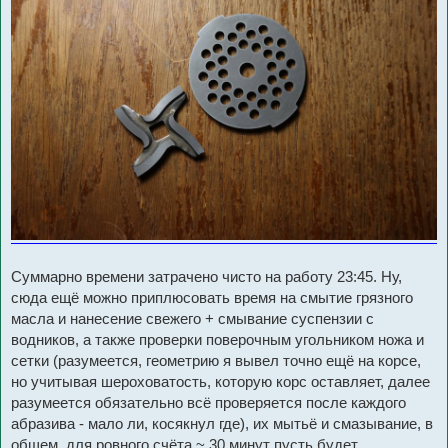
Суммарно времени затрачено чисто на работу 23:45. Ну,
сюда ещё можно приплюсовать время на смытие грязного
масла и нанесение свежего + смывание суспензии с
водников, а также проверки поверочным угольником ножа и
сетки (разумеется, геометрию я вывел точно ещё на корсе,
но учитывая шероховатость, которую корс оставляет, далее
разумеется обязательно всё проверяется после каждого
абразива - мало ли, косякнул где), их мытьё и смазывание, в
общем, для ровного счёта ~ 30 минут пусть будет.