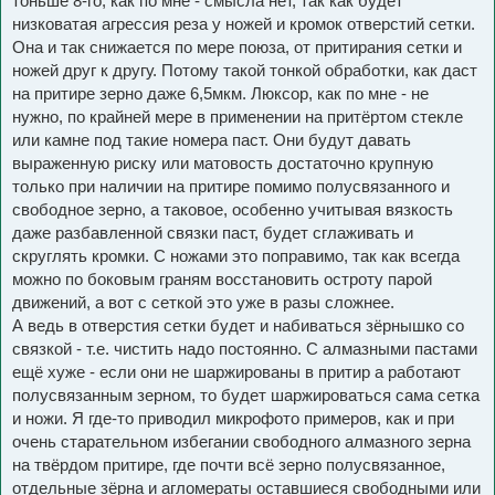
тоньше 8-го, как по мне - смысла нет, так как будет
низковатая агрессия реза у ножей и кромок отверстий сетки.
Она и так снижается по мере поюза, от притирания сетки и
ножей друг к другу. Потому такой тонкой обработки, как даст
на притире зерно даже 6,5мкм. Люксор, как по мне - не
нужно, по крайней мере в применении на притёртом стекле
или камне под такие номера паст. Они будут давать
выраженную риску или матовость достаточно крупную
только при наличии на притире помимо полусвязанного и
свободное зерно, а таковое, особенно учитывая вязкость
даже разбавленной связки паст, будет сглаживать и
скруглять кромки. С ножами это поправимо, так как всегда
можно по боковым граням восстановить остроту парой
движений, а вот с сеткой это уже в разы сложнее.
А ведь в отверстия сетки будет и набиваться зёрнышко со
связкой - т.е. чистить надо постоянно. С алмазными пастами
ещё хуже - если они не шаржированы в притир а работают
полусвязанным зерном, то будет шаржироваться сама сетка
и ножи. Я где-то приводил микрофото примеров, как и при
очень старательном избегании свободного алмазного зерна
на твёрдом притире, где почти всё зерно полусвязанное,
отдельные зёрна и агломераты оставшиеся свободными или