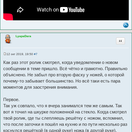
LyapaDara
Цитата
12 окт 2019, 19:50
#7
С
о
Как раз этот ролик смотрел, когда уведомлении о новом
о
б
сообщении в теме пришло. Всё чётко и грамотно. Правильно
щ
объяснено. Не забыл про вторую фаску у ножей, о которой
е
н
почему-то забывает большинство. Но всё таки есть пара
и
е
моментов для заострения внимания.
Первое.
Так уж совпало, что я вчера занимался тем же самым. Так
вот я точил на шкурке положенной на стекло. Когда смотрел
твой ролик, где ты слепляешь решётку с ножом, вспомнил,
что после заточки я пошёл на кухню и по пути несколько раз
коснулся решёткой (в одной руке) ножа (в другой руке).