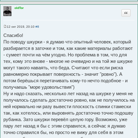
oldTor
Цитата
12 окт 2019, 20:10
#8
С
о
Спасибо!
о
б
По поводу шкурки - я думаю что опытный человек, который
щ
разбирается в заточке и том, как какие материалы работают
е
н
- сумеет почти на чём угодно. Но проблема в том, что для
и
е
тех, кому это внове - многое не очевидно и на той же шкурке
могут такого наваять, что беда. Считают что если риска
равномерно покрывает поверхность - значит "ровно"). А
потом берёшься перетачивать кому-то нечто подобное - и
получаешь "море удовольствия")
Ну и надо сказать, несколько лет назад на шкурке у меня не
получалось сделать достаточно ровно, как не получилось на
ней нормально ни разу вывести плоскость спинки стамески
так, как хотелось, или выровнять достаточно точно подошву
рубанка. Зато шкурки перевёл целую гору. Возможно, уже
пару лет назад я бы с этим справился, а сейчас я думаю
точно справился бы, но просто не вижу для себя в этом