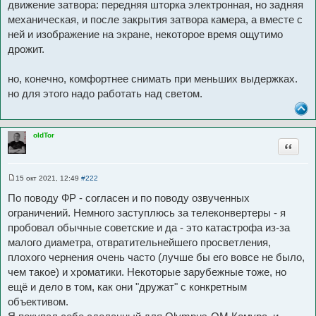
движение затвора: передняя шторка электронная, но задняя
механическая, и после закрытия затвора камера, а вместе с
ней и изображение на экране, некоторое время ощутимо
дрожит.
но, конечно, комфортнее снимать при меньших выдержках.
но для этого надо работать над светом.
oldTor
Цитата
15 окт 2021, 12:49
#222
С
о
По поводу ФР - согласен и по поводу озвученных
о
б
ограничений. Немного заступлюсь за телеконвертеры - я
щ
пробовал обычные советские и да - это катастрофа из-за
е
н
малого диаметра, отвратительнейшего просветления,
и
е
плохого чернения очень часто (лучше бы его вовсе не было,
чем такое) и хроматики. Некоторые зарубежные тоже, но
ещё и дело в том, как они "дружат" с конкретным
объективом.