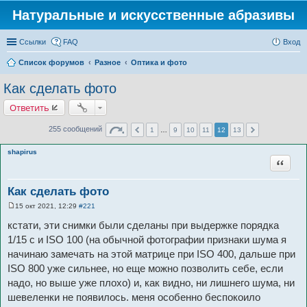
Натуральные и искусственные абразивы
Ссылки
FAQ
Вход
Список форумов
Разное
Оптика и фото
Как сделать фото
Ответить
255 сообщений
1
…
9
10
11
12
13
shapirus
Цитата
Как сделать фото
15 окт 2021, 12:29
#221
С
о
кстати, эти снимки были сделаны при выдержке порядка
о
б
1/15 с и ISO 100 (на обычной фотографии признаки шума я
щ
начинаю замечать на этой матрице при ISO 400, дальше при
е
н
ISO 800 уже сильнее, но еще можно позволить себе, если
и
е
надо, но выше уже плохо) и, как видно, ни лишнего шума, ни
шевеленки не появилось. меня особенно беспокоило