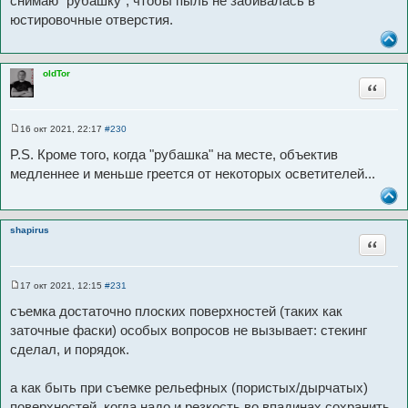
снимаю "рубашку", чтобы пыль не забивалась в
щ
юстировочные отверстия.
е
н
и
е
oldTor
Цитата
16 окт 2021, 22:17
#230
С
о
P.S. Кроме того, когда "рубашка" на месте, объектив
о
б
медленнее и меньше греется от некоторых осветителей...
щ
е
н
и
е
shapirus
Цитата
17 окт 2021, 12:15
#231
С
о
съемка достаточно плоских поверхностей (таких как
о
б
заточные фаски) особых вопросов не вызывает: стекинг
щ
сделал, и порядок.
е
н
и
е
а как быть при съемке рельефных (пористых/дырчатых)
поверхностей, когда надо и резкость во впадинах сохранить,