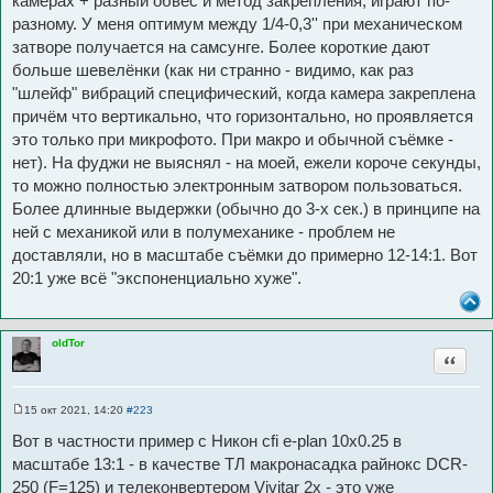
камерах + разный обвес и метод закрепления, играют по-
разному. У меня оптимум между 1/4-0,3'' при механическом
затворе получается на самсунге. Более короткие дают
больше шевелёнки (как ни странно - видимо, как раз
"шлейф" вибраций специфический, когда камера закреплена
причём что вертикально, что горизонтально, но проявляется
это только при микрофото. При макро и обычной съёмке -
нет). На фуджи не выяснял - на моей, ежели короче секунды,
то можно полностью электронным затвором пользоваться.
Более длинные выдержки (обычно до 3-х сек.) в принципе на
ней с механикой или в полумеханике - проблем не
доставляли, но в масштабе съёмки до примерно 12-14:1. Вот
20:1 уже всё "экспоненциально хуже".
oldTor
Цитата
15 окт 2021, 14:20
#223
С
о
Вот в частности пример с Никон cfi e-plan 10х0.25 в
о
б
масштабе 13:1 - в качестве ТЛ макронасадка райнокс DCR-
щ
250 (F=125) и телеконвертером Vivitar 2х - это уже
е