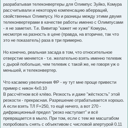
разрабатывая телеконвертеры для Олимпус Зуйко, Комура
рассчитывали и некоторую компенсацию аберраций,
свойственных Олимпусу. Но и разницы между этими двумя
телеконвертерами в качестве работы именно с Олимпусами
- я не заметил. Т.е. Вивитар "кажет не хуже" Комуры,
несмотря на разность в цене (правда, на вторичке, так что
это не показатель) раза в три примерно.
Но конечно, реальная засада в том, что относительное
отверстие меняется - т.е. желательно взять именно телевик
с дырой побольше, чем телевик с такой же, не говоря уж о
меньшей, и телеконвертер.
Что касаемо увеличения ФР - ну тут мне проще привести
пример с никон 4х0.10
В рассчётном всё клёво. Резкость и даже "жёсткость" этой
резкости - прекрасная. Разрешение отрабатывается хорошо.
А если взять ТЛ F=250, то ещё ничего, а вот 270 -
дифракционный предел "резко наступает" и всё
превращается в мыло. При том, если с тем же масштабом
попробовать снять с объективом с числовой апертурой 0.11