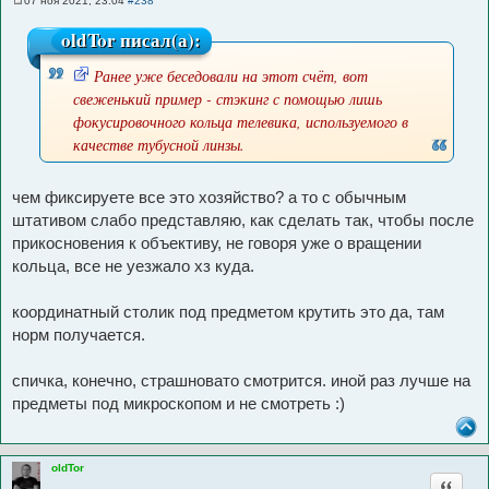
07 ноя 2021, 23:04
#238
С
о
oldTor писал(а):
о
б
щ
Ранее уже беседовали на этот счёт, вот
е
н
И
свеженький пример - стэкинг с помощью лишь
и
с
е
фокусировочного кольца телевика, используемого в
т
качестве тубусной линзы.
о
ч
чем фиксируете все это хозяйство? а то с обычным
н
штативом слабо представляю, как сделать так, чтобы после
и
прикосновения к объективу, не говоря уже о вращении
к
кольца, все не уезжало хз куда.
ц
и
координатный столик под предметом крутить это да, там
т
норм получается.
а
т
спичка, конечно, страшновато смотрится. иной раз лучше на
ы
предметы под микроскопом и не смотреть :)
oldTor
Цитата