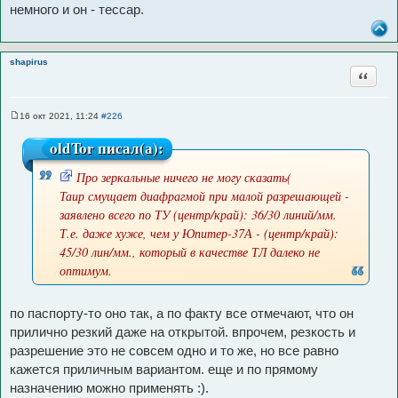
немного и он - тессар.
shapirus
Цитата
16 окт 2021, 11:24
#226
С
о
oldTor писал(а):
о
б
щ
Про зеркальные ничего не могу сказать(
е
н
И
Таир смущает диафрагмой при малой разрешающей -
и
с
е
заявлено всего по ТУ (центр/край): 36/30 линий/мм.
т
Т.е. даже хуже, чем у Юпитер-37А - (центр/край):
о
45/30 лин/мм., который в качестве ТЛ далеко не
ч
оптимум.
н
и
по паспорту-то оно так, а по факту все отмечают, что он
к
прилично резкий даже на открытой. впрочем, резкость и
ц
разрешение это не совсем одно и то же, но все равно
и
кажется приличным вариантом. еще и по прямому
т
назначению можно применять :).
а