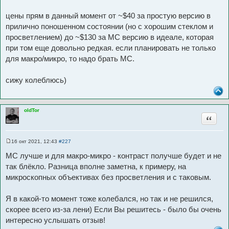
т
цены прям в данный момент от ~$40 за простую версию в
ы
прилично поношенном состоянии (но с хорошим стеклом и
просветлением) до ~$130 за МС версию в идеале, которая
при том еще довольно редкая. если планировать не только
для макро/микро, то надо брать МС.
сижу колеблюсь)
oldTor
Цитата
16 окт 2021, 12:43
#227
С
о
МС лучше и для макро-микро - контраст получше будет и не
о
б
так блёкло. Разница вполне заметна, к примеру, на
щ
микроскопных объективах без просветления и с таковым.
е
н
и
е
Я в какой-то момент тоже колебался, но так и не решился,
скорее всего из-за лени) Если Вы решитесь - было бы очень
интересно услышать отзыв!