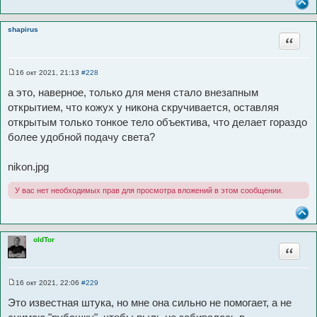
shapirus
Цитата
16 окт 2021, 21:13
#228
С
о
а это, наверное, только для меня стало внезапным
о
б
открытием, что кожух у никона скручивается, оставляя
щ
открытым только тонкое тело объектива, что делает гораздо
е
н
более удобной подачу света?
и
е
nikon.jpg
У вас нет необходимых прав для просмотра вложений в этом сообщении.
oldTor
Цитата
16 окт 2021, 22:06
#229
С
о
Это известная штука, но мне она сильно не помогает, а не
о
б