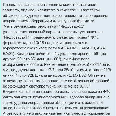
Правда, от разрешения телевика может не так много
зависеть, видимо - хвалят же в качестве ТЛ вот такой
объектив, с куда меньшим разрешением, но зато хорошим
исправлением аберраций и для крупного формата:
"Четырехлинзовый анастигмат "Индустар-51"
(усовершенствованный вариант ранее выпускавшегося
"Индустара-4"), предназначался как для камер "ФК" с
форматом кадра 13х18 см., так и применялся в
аэрофотосъемке (в частности в АФА-ИМ, НАФА-19, АФА-
БА/21). Компонентов/линз - 4/4, угол поля зрения - 56° (по
другим [96, стр.85] данным - 60°), линейное поле
изображения - 222 мм. Разрешение (центр/край) - 22/14 лин/
мм., по другим данным - 17/7, или 25/10 лин/мм, а также 21/8
линий [4, стр. 72]. Шкала диафрагм - 1:4,5-1:32. Объектив
отличается хорошим исправлением остаточных аберраций.
Коэффициент светопропускания не менее 0,77. "
Видимо, качество по краям при использовании даже на ФФ,
учитывая что он крупноформатный - здорово выигрышно, а
также удачно исправленные аберрации и это заметный
плюс, на фоне которого незметна невысокая разрешающая.
А резкости у него вполне хватает - оптических компонентов