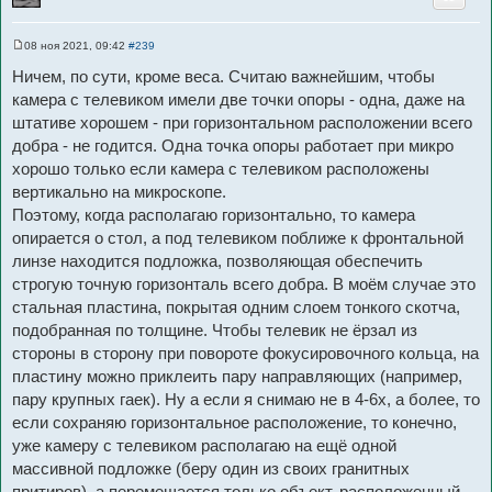
08 ноя 2021, 09:42
#239
С
о
Ничем, по сути, кроме веса. Считаю важнейшим, чтобы
о
б
камера с телевиком имели две точки опоры - одна, даже на
щ
штативе хорошем - при горизонтальном расположении всего
е
н
добра - не годится. Одна точка опоры работает при микро
и
е
хорошо только если камера с телевиком расположены
вертикально на микроскопе.
Поэтому, когда располагаю горизонтально, то камера
опирается о стол, а под телевиком поближе к фронтальной
линзе находится подложка, позволяющая обеспечить
строгую точную горизонталь всего добра. В моём случае это
стальная пластина, покрытая одним слоем тонкого скотча,
подобранная по толщине. Чтобы телевик не ёрзал из
стороны в сторону при повороте фокусировочного кольца, на
пластину можно приклеить пару направляющих (например,
пару крупных гаек). Ну а если я снимаю не в 4-6х, а более, то
если сохраняю горизонтальное расположение, то конечно,
уже камеру с телевиком располагаю на ещё одной
массивной подложке (беру один из своих гранитных
притиров), а перемещается только объект, расположенный