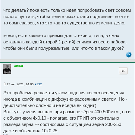
что делать? пока есть только идея попробовать свет совсем
полого пустить, чтобы тени в ямах стали подлиннее, но что-
то сомневаюсь, что это как-то существенно изменит дело.
может, есть какие-то приемы для стекинга, типа, в ямах
оставлять каждый второй (третий) снимок из всего набора,
чтобы они были полуразмытые, или что-то в таком духе?
oldTor
Цитата
17 окт 2021, 14:05
#232
С
о
Эта проблема решается углом падения косого освещения,
о
б
иногда в комбинации с диффузно-рассеянным светом. Но -
щ
действительно сложно и не всегда выходит(
е
н
Вот тут - у меня вышло, при размере зёрен 400-500мкм., но и
и
е
с объективом 4х0.10 - полагаю, его ГРИП относительно
размера зерна +- соотносима с ситуацией зерна 200-250
даже и объектива 10х0.25