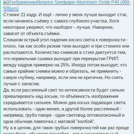
Abrasive Sandpaper Aluminium Oxide P40 (400-
500µm)
Стэкинг 21 кадр. И ещё - лично у меня лучше выходит стэк,
если начинать съёмку с самого глубокого участка. Хотя
некоторые уверяют, что наоборот - лучше. Наверное,
зависит от объекта съёмки.
Слишком острый угол падения косого света к поверхности -
плохо, так как особо резкие тени выходят и при стэкинге они
расползаются. Количество снимком в стэке диктуется тем,
что нормальная сшивка выходит при перекрытии ГРИП
между кадров примерно на 25%. Иногда потом выходит, что
самые крайние снимки можно и обрезать, не применять -
самую глубину, например, если она не критична. Но снять
лучше с запасом.
Да, если рассеянный свет по интенсивности будет сильно
превалировать над косым, то объёмность изображения
скрадывается сильнее. Можно два косых падающих света
использовать - один менее, а другой более рассеянный -
например, грубо говоря - один световод оптоволоконный и
одна обычная лампочка с матовой "колбой".
Ну а в целом, для таких грубых поверхностей как раз проще
всего брать объектив послабее - вот я хонинговальный