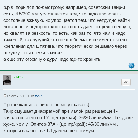
p.p.s. порылся по-быстрому: например, советский Таир-3
есть, 4.5/300 мм. усложняется тем, что надо проверять
состояние вживую, но упрощается тем, что нетрудно найти
локально. и недорого. контрастность дает посредственную,
но хвалят за резкость, то есть, как раз то, что нам и надо.
тяжелый, как чугуний, что не проблема, и не имеет своего
крепления для штатива, что теоретически решаемо через
покупку этой штуки в китае.
а еще эту огромную дуру надо где-то хранить.
oldTor
Цитата
16 окт 2021, 11:16
#225
С
о
Про зеркальные ничего не могу сказать(
о
б
Таир смущает диафрагмой при малой разрешающей -
щ
заявлено всего по ТУ (центр/край): 36/30 линий/мм. Т.е. даже
е
н
хуже, чем у Юпитер-37А - (центр/край): 45/30 лин/мм.,
и
е
который в качестве ТЛ далеко не оптимум.