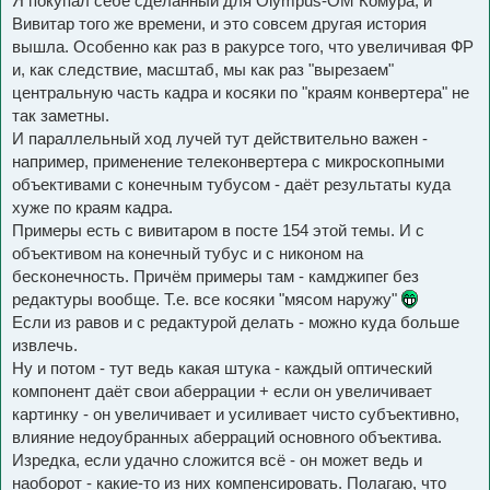
Я покупал себе сделанный для Olympus-OM Комура, и
Вивитар того же времени, и это совсем другая история
вышла. Особенно как раз в ракурсе того, что увеличивая ФР
и, как следствие, масштаб, мы как раз "вырезаем"
центральную часть кадра и косяки по "краям конвертера" не
так заметны.
И параллельный ход лучей тут действительно важен -
например, применение телеконвертера с микроскопными
объективами с конечным тубусом - даёт результаты куда
хуже по краям кадра.
Примеры есть с вивитаром в посте 154 этой темы. И с
объективом на конечный тубус и с никоном на
бесконечность. Причём примеры там - камджипег без
редактуры вообще. Т.е. все косяки "мясом наружу"
Если из равов и с редактурой делать - можно куда больше
извлечь.
Ну и потом - тут ведь какая штука - каждый оптический
компонент даёт свои аберрации + если он увеличивает
картинку - он увеличивает и усиливает чисто субъективно,
влияние недоубранных аберраций основного объектива.
Изредка, если удачно сложится всё - он может ведь и
наоборот - какие-то из них компенсировать. Полагаю, что