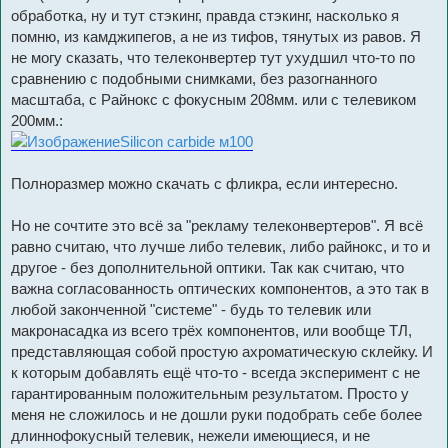
н
обработка, ну и тут стэкинг, правда стэкинг, насколько я
и
е
помню, из камджипегов, а не из тифов, тянутых из равов. Я
не могу сказать, что телеконвертер тут ухудшил что-то по
сравнению с подобными снимками, без разогнанного
масштаба, с Райнокс с фокусным 208мм. или с телевиком
200мм.:
Silicon carbide м100
Полноразмер можно скачать с фликра, если интересно.
Но не сочтите это всё за "рекламу телеконвертеров". Я всё
равно считаю, что лучше либо телевик, либо райнокс, и то и
другое - без дополнительной оптики. Так как считаю, что
важна согласованность оптических компонентов, а это так в
любой законченной "системе" - будь то телевик или
макронасадка из всего трёх компонентов, или вообще ТЛ,
представляющая собой простую ахроматическую склейку. И
к которым добавлять ещё что-то - всегда эксперимент с не
гарантированным положительным результатом. Просто у
меня не сложилось и не дошли руки подобрать себе более
длиннофокусный телевик, нежели имеющиеся, и не