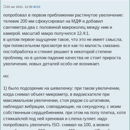
20 окт 2021, 12:30
#233
С
о
попробовал в первом приближении растянутое увеличение:
о
б
телевик 200 мм сфокусировал на МДФ и добавил
щ
сантиметра два с половиной макроколец между ним и
е
н
камерой. масштаб макро получился 12.4:1.
и
е
в целом первое ощущение такое, что это не имеет смысла.
при попиксельном просмотре все как-то малость смазано.
постобработка и стекинг решают в некоторой степени
проблему, но в целом падение качества не стоит прироста
увеличения, новых деталей особо не возникает.
но:
1) было подозрение на шевеленку: при таком увеличении,
когда снимал объект-микрометр, в видоискателе при
максимальном увеличении, стоя рядом со штативом,
наблюдал вибрации, совпадающие, на секундочку, с моим
собственным сердцебиением. при этом на полу плитка, хотя
стяжка/клей под ней хреновая и слегка гуляет. надо
попробовать увеличить ISO. снимал на 100, а можно