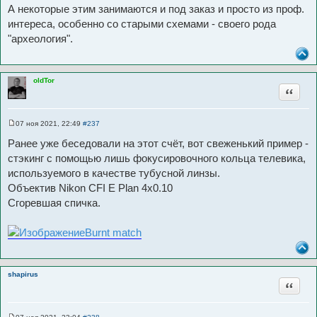
е
А некоторые этим занимаются и под заказ и просто из проф.
интереса, особенно со старыми схемами - своего рода
"археология".
oldTor
Цитата
07 ноя 2021, 22:49
#237
С
о
Ранее уже беседовали на этот счёт, вот свеженький пример -
о
б
стэкинг с помощью лишь фокусировочного кольца телевика,
щ
используемого в качестве тубусной линзы.
е
н
Объектив Nikon CFI E Plan 4х0.10
и
е
Сгоревшая спичка.
Burnt match
shapirus
Цитата