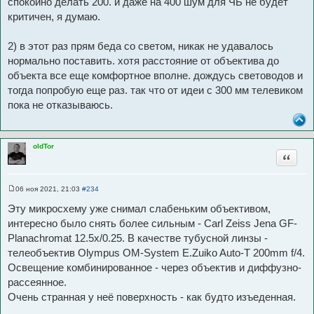
спокойно делать 200. и даже на 400 шум для ЧБ не будет
критичен, я думаю.
2) в этот раз прям беда со светом, никак не удавалось
нормально поставить. хотя расстояние от объектива до
объекта все еще комфортное вполне. дождусь световодов и
тогда попробую еще раз. так что от идеи с 300 мм телевиком
пока не отказываюсь.
oldTor
Цитата
06 ноя 2021, 21:03
#234
С
о
Эту микросхему уже снимал слабеньким объективом,
о
б
интересно было снять более сильным - Carl Zeiss Jena GF-
щ
Planachromat 12.5x/0.25. В качестве тубусной линзы -
е
н
телеобъектив Olympus OM-System E.Zuiko Auto-T 200mm f/4.
и
е
Освещение комбинированное - через объектив и диффузно-
рассеянное.
Очень странная у неё поверхность - как будто изъеденная.