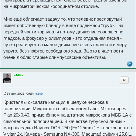
на микрометрическом координатном столике.
Мне ещё облегчает задачу то, что телевик пресловутый
имеет собственную бленду в виде подвижной "трубы" на
передней части корпуса, и потому движение совершенно
гладкое, а фокусер у олимпусов - это отдельная песня -
чутко реагирует на малое движение очень плавно и в меру
упруго, без люфтов свободного хода. За это в частности
очень люблю старые олимпусовские объективы.
oldTor
Цитата
16 ноя 2021, 09:54
#240
С
о
Кристаллы оксалата кальция в шелухе чеснока в
о
б
поляризации. Микрофото с объективом Labor-Microscopes
щ
Plan 20х0.40, применённом на штативе микроскопа МББ-1А с
е
н
самодельной поляризацией. В качестве тубусной линзы -
и
е
макронасадка Raynox DCR-250 (F=125mm.) + телеконвертер
Vivitar 2х. Камера - Samsung NX-300. Масштаб съёмки 25,8:1.