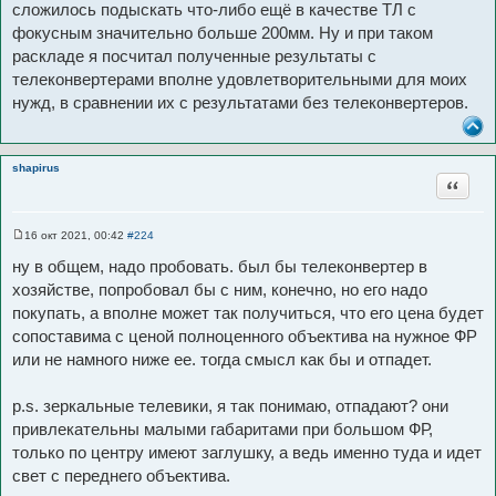
сложилось подыскать что-либо ещё в качестве ТЛ с
фокусным значительно больше 200мм. Ну и при таком
раскладе я посчитал полученные результаты с
телеконвертерами вполне удовлетворительными для моих
нужд, в сравнении их с результатами без телеконвертеров.
shapirus
Цитата
16 окт 2021, 00:42
#224
С
о
ну в общем, надо пробовать. был бы телеконвертер в
о
б
хозяйстве, попробовал бы с ним, конечно, но его надо
щ
покупать, а вполне может так получиться, что его цена будет
е
н
сопоставима с ценой полноценного объектива на нужное ФР
и
е
или не намного ниже ее. тогда смысл как бы и отпадет.
p.s. зеркальные телевики, я так понимаю, отпадают? они
привлекательны малыми габаритами при большом ФР,
только по центру имеют заглушку, а ведь именно туда и идет
свет с переднего объектива.