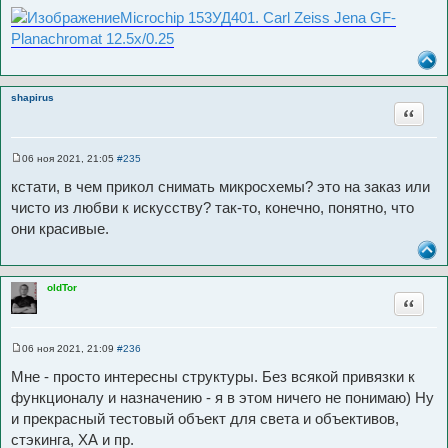
Microchip 153УД401. Carl Zeiss Jena GF-
Planachromat 12.5x/0.25
shapirus
Цитата
06 ноя 2021, 21:05
#235
С
о
кстати, в чем прикол снимать микросхемы? это на заказ или
о
б
чисто из любви к искусству? так-то, конечно, понятно, что
щ
они красивые.
е
н
и
е
oldTor
Цитата
06 ноя 2021, 21:09
#236
С
о
Мне - просто интересны структуры. Без всякой привязки к
о
б
функционалу и назначению - я в этом ничего не понимаю) Ну
щ
и прекрасный тестовый объект для света и объективов,
е
н
стэкинга, ХА и пр.
и