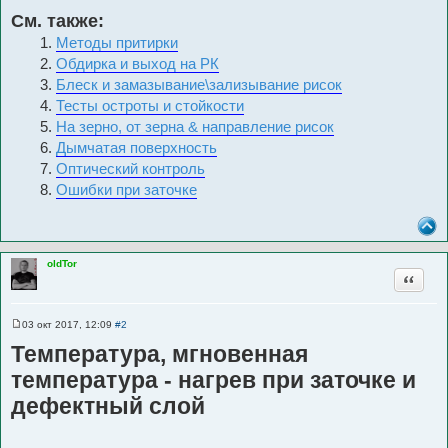
См. также:
Методы притирки
Обдирка и выход на РК
Блеск и замазывание\зализывание рисок
Тесты остроты и стойкости
На зерно, от зерна & направление рисок
Дымчатая поверхность
Оптический контроль
Ошибки при заточке
oldTor
Цитата
03 окт 2017, 12:09
#2
С
о
Температура, мгновенная
о
б
температура - нагрев при заточке и
щ
е
дефектный слой
н
и
е