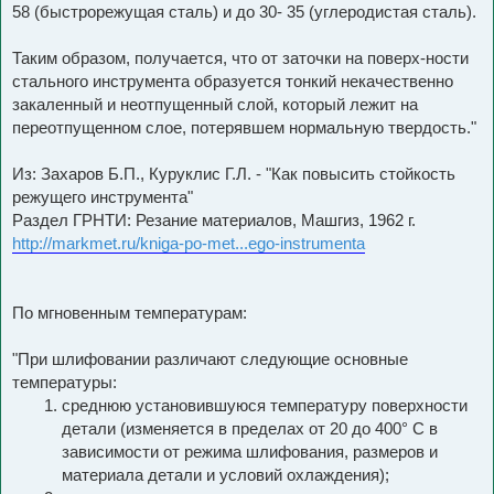
58 (быстрорежущая сталь) и до 30- 35 (углеродистая сталь).
Таким образом, получается, что от заточки на поверх-ности
стального инструмента образуется тонкий некачественно
закаленный и неотпущенный слой, который лежит на
переотпущенном слое, потерявшем нормальную твердость."
Из: Захаров Б.П., Куруклис Г.Л. - "Как повысить стойкость
режущего инструмента"
Раздел ГРНТИ: Резание материалов, Машгиз, 1962 г.
http://markmet.ru/kniga-po-met...ego-instrumenta
По мгновенным температурам:
"При шлифовании различают следующие основные
температуры:
среднюю установившуюся температуру поверхности
детали (изменяется в пределах от 20 до 400° С в
зависимости от режима шлифования, размеров и
материала детали и условий охлаждения);