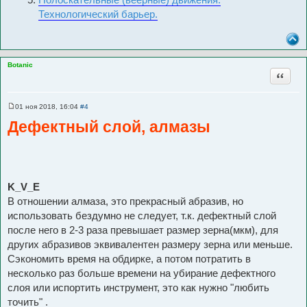
Технологический барьер.
Botanic
Цитата
01 ноя 2018, 16:04
#4
С
о
Дефектный слой, алмазы
о
б
щ
е
н
и
е
K_V_E
В отношении алмаза, это прекрасный абразив, но
использовать бездумно не следует, т.к. дефектный слой
после него в 2-3 раза превышает размер зерна(мкм), для
других абразивов эквивалентен размеру зерна или меньше.
Сэкономить время на обдирке, а потом потратить в
несколько раз больше времени на убирание дефектного
слоя или испортить инструмент, это как нужно "любить
точить" .