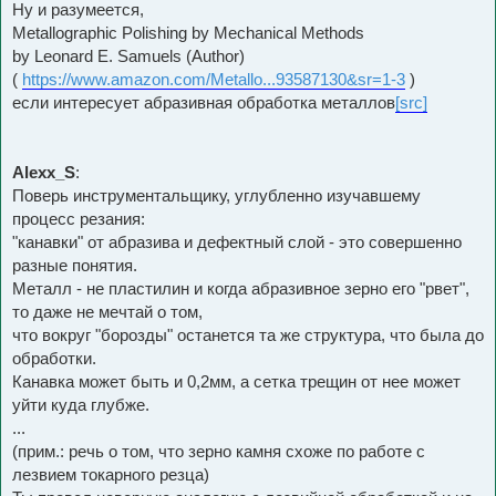
Ну и разумеется,
Metallographic Polishing by Mechanical Methods
by Leonard E. Samuels (Author)
(
https://www.amazon.com/Metallo...93587130&sr=1-3
)
если интересует абразивная обработка металлов
[src]
Alexx_S
:
Поверь инструментальщику, углубленно изучавшему
процесс резания:
"канавки" от абразива и дефектный слой - это совершенно
разные понятия.
Металл - не пластилин и когда абразивное зерно его "рвет",
то даже не мечтай о том,
что вокруг "борозды" останется та же структура, что была до
обработки.
Канавка может быть и 0,2мм, а сетка трещин от нее может
уйти куда глубже.
...
(прим.: речь о том, что зерно камня схоже по работе с
лезвием токарного резца)