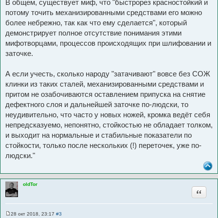
В общем, существует миф, что "быстрорез красностойкий и
потому точить механизированными средствами его можно
более небрежно, так как что ему сделается", который
демонстрирует полное отсутствие понимания этими
мифотворцами, процессов происходящих при шлифовании и
заточке.
А если учесть, сколько народу "затачивают" вовсе без СОЖ
клинки из таких сталей, механизированными средствами и
притом не озабочиваются оставлением припуска на снятие
дефектного слоя и дальнейшей заточке по-людски, то
неудивительно, что часто у новых ножей, кромка ведёт себя
непредсказуемо, непонятно, стойкостью не обладает толком,
и выходит на нормальные и стабильные показатели по
стойкости, только после нескольких (!) переточек, уже по-
людски."
oldTor
Цитата
28 окт 2018, 23:17
#3