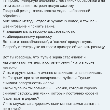
Ты провел неверную аналогию с лезвийной обработкой и на
этом основании выстроил целую систему.
Токарный резец - очень плохая модель абразивной
обработки.
Мне ближе методы отделки зубчатых колес, а точнее -
шевингование и прикатывание.
Я защищал магистерскую диссертацию по
комбинированному процессу.
Вот там и "соскабливание", и "наклеп" присутствуют.
Попробую теперь уже на твоем примере объяснить разницу.
Вот ты говоришь, что "тупые зерна стаскивают и
наволакивают металл, а острые - режут" - это в корне
неверно.
И те, и другие металл именно стаскивают и наволакивают.
Но "острые" при этом внедряются глубже, а "тупые" -
снимают поверхностный слой.
Какой рубанок ты возьмешь: широкий, который хорошо
снимает стружку, или узкий, который постоянно норовит
"зарыться" в дерево?
И что случается с деревом, если мы пытаемся загнать в
него клин?