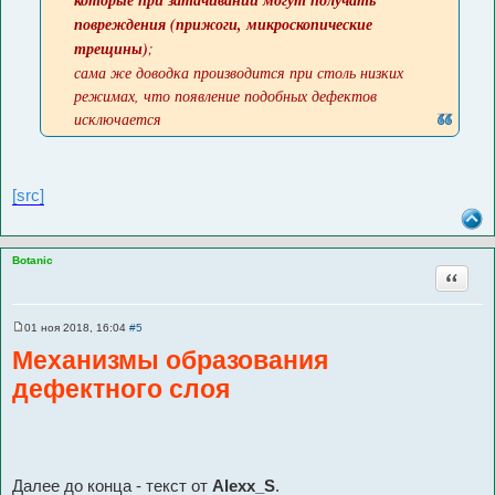
которые при затачивании могут получать
повреждения (прижоги, микроскопические
трещины)
;
сама же доводка производится при столь низких
режимах, что появление подобных дефектов
исключается
[src]
Botanic
Цитата
01 ноя 2018, 16:04
#5
С
о
Механизмы образования
о
б
дефектного слоя
щ
е
н
и
е
Далее до конца - текст от
Alexx_S
.