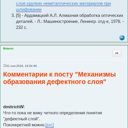
слоя хрупких неметаллических материалов при
шлифовании
[5] - Ардамацкий А.Л. Алмазная обработка оптических
деталей. - Л.: Машиностроение, Ленингр. отд-е, 1978. -
232 с.
Botanic
Цитата
01 ноя 2018, 16:04
#6
С
о
Комментарии к посту "Механизмы
о
б
образования дефектного слоя"
щ
е
н
и
е
dmitrichW
:
Что-то пока не вижу четкого определения понятия
"дефектный слой".
Поконкретней можно.
[src]