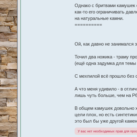
Однако с бритвами камушек о
как-то его ограничивать дав
на натуральные камни.
==========
Ой, как давно не занимался 
Точил два ножика - траму пр
(ещё одна задумка для темы 
С мехпилой всё прошло без с
А что меня удивило - в отли
лишь чуть больше, чем на Р6
В общем камушек довольно хо
цели плох, но есть синтетик
это был бы уже другой камен
У вас нет необходимых прав для про