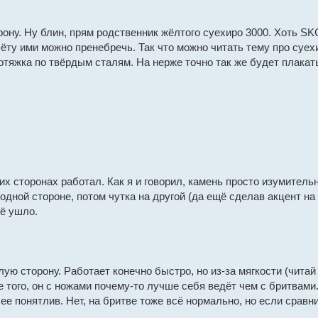
ну. Ну блин, прям родственник жёлтого суехиро 3000. Хоть SKG, 
ту ими можно пренебречь. Так что можно читать тему про суех
отяжка по твёрдым сталям. На нерже точно так же будет плакать
х сторонах работал. Как я и говорил, камень просто изумитель
 одной стороне, потом чутка на другой (да ещё сделав акцент на
ё ушло.
лую сторону. Работает конечно быстро, но из-за мягкости (чит
е того, он с ножами почему-то лучше себя ведёт чем с бритвам
ее понятлив. Нет, на бритве тоже всё нормально, но если сравн