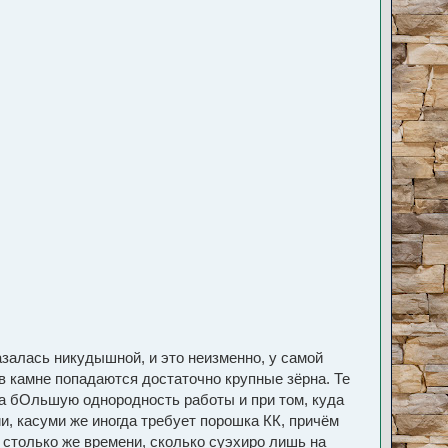
казалась никудышной, и это неизменно, у самой
 в камне попадаются достаточно крупные зёрна. Те
уда бОльшую однородность работы и при том, куда
и, касуми же иногда требует порошка КК, причём
ь столько же времени, сколько суэхиро лишь на