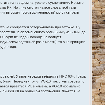
стить на твёрдом натурале с суспензиями. Но зато
ть РК. Но ... не смотря на все слова, всё таки
ачит высокая производительность) могут сыграть
кто не собирается осторожничать при заточке. Ну
ользователя не обременённого большими умениями (да
00 нафиг не надо и вообще не волнует
одической подточкой раз в месяц), то он в принципе
туда-сюда.
х сталей. У япов нередка твёрдость HRC 63+. Трама
о, блин. Перед ней точил VG-10, так с ней совсем по
рается врезаться РК в камень, а VG-10 нормально
ой линией РК на большом протяжении. Ложится на