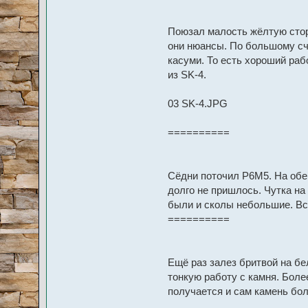
a
D
a
Поюзал малость жёлтую сторо
r
a
они нюансы. По большому счё
касуми. То есть хороший раб
из SK-4.
03 SK-4.JPG
==========
Сёдни поточил Р6М5. На обеи
долго не пришлось. Чутка на
были и сколы небольшие. Вс
==========
Ещё раз залез бритвой на бе
тонкую работу с камня. Боле
получается и сам камень бол