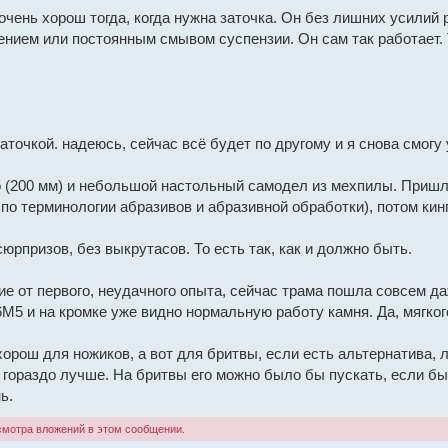
чень хорош тогда, когда нужна заточка. Он без лишних усилий р
лением или постоянным смывом суспензии. Он сам так работает.
заточкой. надеюсь, сейчас всё будет по другому и я снова смог
о (200 мм) и небольшой настольный самодел из мехпилы. Пришл
по терминологии абразивов и абразивной обработки), потом кинг
юрпризов, без выкрутасов. То есть так, как и должно быть.
чие от первого, неудачного опыта, сейчас трама пошла совсем да
М5 и на кромке уже видно нормальную работу камня. Да, мягкого
рош для ножиков, а вот для бритвы, если есть альтернатива, лу
и гораздо лучше. На бритвы его можно было бы пускать, если бы
ь.
смотра вложений в этом сообщении.