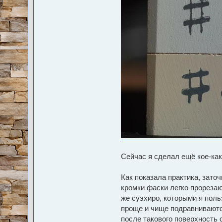
т
е
л
я
o
l
d
T
o
r
Сейчас я сделал ещё кое-как
Как показала практика, зато
кромки фаски легко прорезаю
же суэхиро, которыми я поль
проще и чище подравниваются
после такового поверхность 