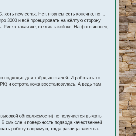
хоть new cerax. Нет, нюансы есть конечно, но ...
иро 3000 и всё проецировать на жёлтую сторону
. Риска такая же, отклик такой же. На фото японец
но подходит для твёрдых сталей. И работать-то
 РК) и острота ножа восстановилась. А ведь там
ай высокой обновляемости) не получается выжать
и. В смысле и поверхность подвода качественней
ивать работу напрямую, тогда разница заметна.