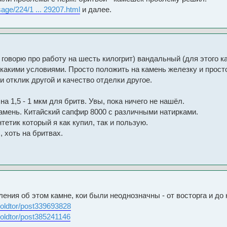
age/224/1 ... 29207.html
и далее.
а говорю про работу на шесть килогрит) вандальный (для этого к
 какими условиями. Просто положить на камень железку и прост
о и отклик другой и качество отделки другое.
а 1,5 - 1 мкм для бритв. Увы, пока ничего не нашёл.
 камень. Китайский сапфир 8000 с различными натирками.
тетик который я как купил, так и пользую.
, хоть на бритвах.
ения об этом камне, кои были неоднозначны - от восторга и до 
s/oldtor/post339693828
s/oldtor/post385241146