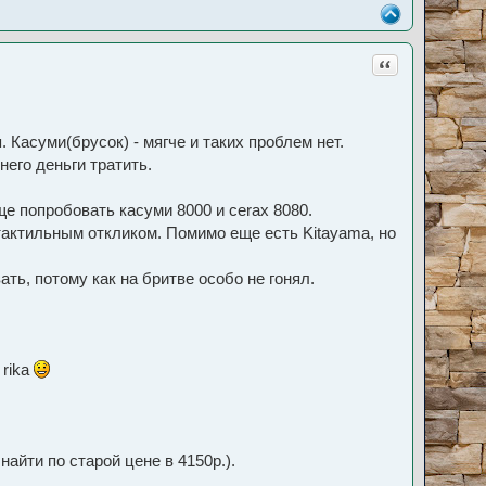
Цитата
 Касуми(брусок) - мягче и таких проблем нет.
него деньги тратить.
ще попробовать касуми 8000 и cerax 8080.
тактильным откликом. Помимо еще есть Kitayama, но
ть, потому как на бритве особо не гонял.
 rika
айти по старой цене в 4150р.).