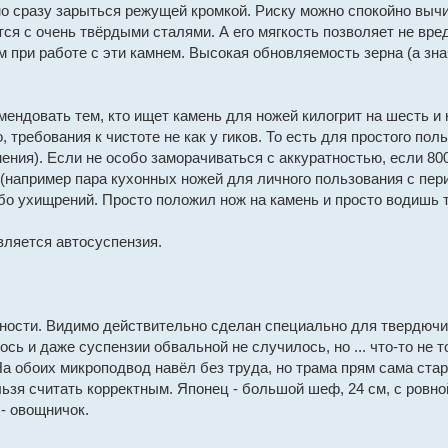
о сразу зарыться режущей кромкой. Риску можно спокойно вычи
ся с очень твёрдыми сталями. А его мягкость позволяет не вреди
 при работе с эти камнем. Высокая обновляемость зерна (а зн
мендовать тем, кто ищет камень для ножей килогрит на шесть и 
 требования к чистоте не как у гиков. То есть для простого п
ения). Если не особо заморачиваться с аккуратностью, если 80
(например пара кухонных ножей для личного пользования с пери
ибо ухищрений. Просто положил нож на камень и просто водишь 
вляется автосуспензия.
тности. Видимо действительно сделан специально для твердючи
ось и даже суспензии обвальной не случилось, но ... что-то не т
На обоих микроподвод навёл без труда, но трама прям сама ста
льзя считать корректным. Японец - большой шеф, 24 см, с ровн
 - овощничок.