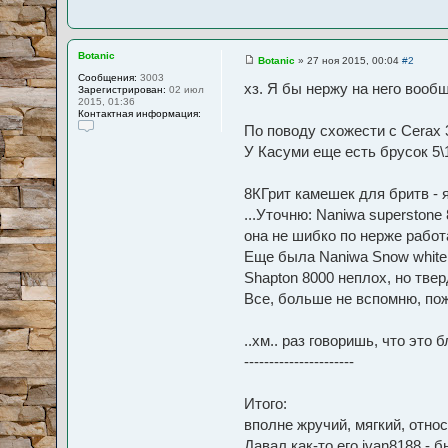
Botanic
Botanic
»
27 ноя 2015, 00:04
#2
С
Сообщения:
3003
о
хз. Я бы нержу на него вообщ
Зарегистрирован:
02 июл
о
2015, 01:36
б
Контактная информация:
щ
По поводу схожести с Cerax 3
е
К
н
У Касуми еще есть брусок 5\1
о
и
н
е
т
а
8КГрит камешек для бритв - 
к
т
...Уточню: Naniwa superston
н
она не шибко по нерже работ
а
я
Еще была Naniwa Snow white 
и
н
Shapton 8000 неплох, но тве
ф
о
Все, больше не вспомню, пож
р
м
а
..хм.. раз говоришь, что это 
ц
и
----------------------
я
п
о
Итого:
л
ь
вполне жручий, мягкий, отно
з
о
Давал как-то его ivan8188 -