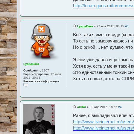
в
а
http://forum.guns.ru/forummess
т
е
л
я
B
o
LyapaDara
»
27 ноя 2015, 00:15
#3
С
t
о
a
Всё таки я имею ввиду (когд
о
n
б
То есть не заморачиваясь ни
i
щ
c
Но с рикой ... нет, думаю, чт
е
н
и
е
Я сам уже давно ищу камень н
LyapaDara
Хотя вру, есть у меня такой
Сообщения:
1207
Это единственный тонкий син
Зарегистрирован:
12 июн
2015, 20:53
Хоть на ножах, хоть на СПРИ
Контактная информация:
К
о
н
т
а
к
oldTor
»
30 апр 2016, 18:56
#4
С
т
о
н
Ранее, я выкладывал впечатл
о
а
б
я
http://www.liveinternet.ru/user
щ
и
http://www.liveinternet.ru/user
е
н
н
ф