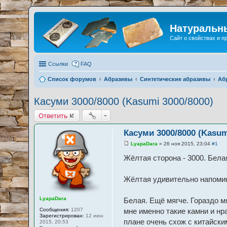
Натуральн
Сайт о свойствах и 
Ссылки
FAQ
Список форумов
Абразивы
Синтетические абразивы
Аб
Касуми 3000/8000 (Kasumi 3000/8000)
Ответить
Касуми 3000/8000 (Kasum
LyapaDara
»
26 ноя 2015, 23:04
#1
С
о
Жёлтая сторона - 3000. Белая
о
б
щ
Жёлтая удивительно напомина
е
н
и
е
LyapaDara
Белая. Ещё мягче. Гораздо мя
Сообщения:
1207
мне именно такие камни и нр
Зарегистрирован:
12 июн
плане очень схож с китайски
2015, 20:53