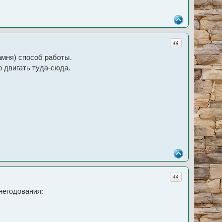
Цитата
амня) способ работы.
о двигать туда-сюда.
Цитата
негодования: