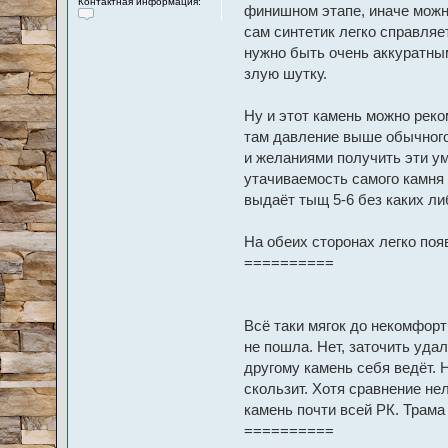
Контактная информация:
финишном этапе, иначе можн
К
сам синтетик легко справляет
о
нужно быть очень аккуратным
н
т
злую шутку.
а
к
т
н
Ну и этот камень можно реко
а
там давление выше обычного,
я
и
и желаниями получить эти ум
н
ф
утачиваемость самого камня 
о
р
выдаёт тыщ 5-6 без каких л
м
а
ц
На обеих сторонах легко поя
и
я
==========
п
о
л
ь
з
Всё таки мягок до некомфор
о
в
не пошла. Нет, заточить удал
а
т
другому камень себя ведёт. 
е
скользит. Хотя сравнение не
л
я
камень почти всей РК. Трама
L
y
==========
a
p