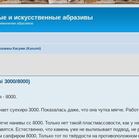
ые и искусственные абразивы
применении абразивов
разивы Касуми (Kasumi)
i 3000/8000)
 - 8000.
ет суехиро 3000. Показалась даже, что она чутка мягче. Рабо
гче нанивы сс 8000. Только нет такой пластмассовости, как у на
авятся. Естественно, что камень уже не вылизывает подвод, не 
м сапфиром 8000. Только тот по твёрдости на противоположном к