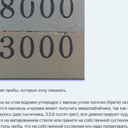
ие пробы, которые хочу показать.
чка на этом воднике углеродок с малым углом заточки (бритв) о
тся насквозь и кромка может получить микрозабойчики, так как
зуюсь (два тысячника, 3,5,8 тысяч грит), все демонстрируют к
 на матированном стекле или граните на собственной суспензи
столь груба, что на собственной суспензии его надо попритират