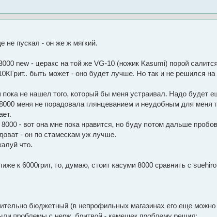
е не пускал - он же ж мягкий.
000 new - церакс на той же VG-10 (ножик Kasumi) порой салится.
0КГрит.. быть может - оно будет лучше. Но так и не решился на 
я пока не нашел того, который бы меня устраивал. Надо будет е
e 8000 меня не порадовала глянцеванием и неудобным для меня 
ает.
8000 - вот она мне пока нравится, но буду потом дальше пробова
рдоват - он по стамескам уж лучше.
алуй что.
ближе к 6000грит, то, думаю, стоит касуми 8000 сравнить с suehiro
сительно бюджетный (в непрофильных магазинах его еще можно н
 были проблемы с нерж. бритвой - камешек проблему решил: