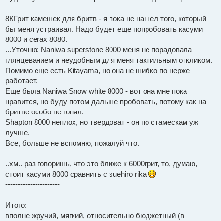
8КГрит камешек для бритв - я пока не нашел того, который
бы меня устраивал. Надо будет еще попробовать касуми
8000 и cerax 8080.
...Уточню: Naniwa superstone 8000 меня не порадовала
глянцеванием и неудобным для меня тактильным откликом.
Помимо еще есть Kitayama, но она не шибко по нерже
работает.
Еще была Naniwa Snow white 8000 - вот она мне пока
нравится, но буду потом дальше пробовать, потому как на
бритве особо не гонял.
Shapton 8000 неплох, но твердоват - он по стамескам уж
лучше.
Все, больше не вспомню, пожалуй что.
..хм.. раз говоришь, что это ближе к 6000грит, то, думаю,
стоит касуми 8000 сравнить с suehiro rika
----------------------
Итого:
вполне жручий, мягкий, относительно бюджетный (в