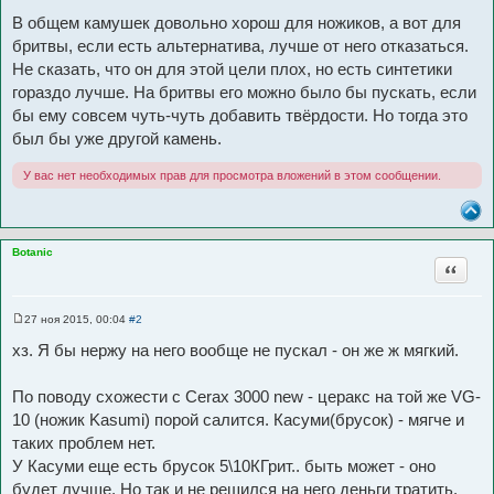
В общем камушек довольно хорош для ножиков, а вот для
бритвы, если есть альтернатива, лучше от него отказаться.
Не сказать, что он для этой цели плох, но есть синтетики
гораздо лучше. На бритвы его можно было бы пускать, если
бы ему совсем чуть-чуть добавить твёрдости. Но тогда это
был бы уже другой камень.
У вас нет необходимых прав для просмотра вложений в этом сообщении.
Botanic
Цитата
27 ноя 2015, 00:04
#2
С
о
хз. Я бы нержу на него вообще не пускал - он же ж мягкий.
о
б
щ
По поводу схожести с Cerax 3000 new - церакс на той же VG-
е
н
10 (ножик Kasumi) порой салится. Касуми(брусок) - мягче и
и
е
таких проблем нет.
У Касуми еще есть брусок 5\10КГрит.. быть может - оно
будет лучше. Но так и не решился на него деньги тратить.