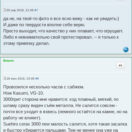
30 апр 2016, 21:48
#7
С
о
да не, на твоё-то фото я все ясно вижу - как не увидеть:)
о
б
И даже по твердости вполне себе верю.
щ
Просто выходит, что качество у них плавает, что огрущает.
е
н
Либо я невнимательно свой протестировал. -- я только к
и
е
этому привязку делал.
Botanic
Цитата
18 июн 2016, 23:48
#8
С
о
Провозился несколько часов с сабжем.
о
б
Нож Kasumi, VG-10.
щ
3000грит сторона мне нравится: ход плавный, мягкий, по
е
н
шламу сразу виден съём металла. Не салится совсем -
и
е
почти все уходит в взвесь (немного остаётся на камне, но на
работу не влияет).
Suehiro cerax 3000 new малость салится, хотя такая засалка
и быстро убирается пальцами. Тем не менее она уже на