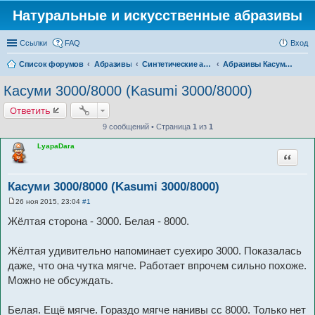
Натуральные и искусственные абразивы
Ссылки
FAQ
Вход
Список форумов
Абразивы
Синтетические абразивы
Абразивы Касуми (Kasumi)
Касуми 3000/8000 (Kasumi 3000/8000)
Ответить
9 сообщений • Страница
1
из
1
LyapaDara
Цитата
Касуми 3000/8000 (Kasumi 3000/8000)
26 ноя 2015, 23:04
#1
С
о
Жёлтая сторона - 3000. Белая - 8000.
о
б
щ
Жёлтая удивительно напоминает суехиро 3000. Показалась
е
н
даже, что она чутка мягче. Работает впрочем сильно похоже.
и
е
Можно не обсуждать.
Белая. Ещё мягче. Гораздо мягче нанивы сс 8000. Только нет