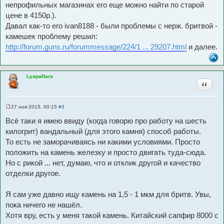
непрофильных магазинах его еще можно найти по старой
цене в 4150р.).
Давал как-то его ivan8188 - были проблемы с нерж. бритвой -
камешек проблему решил:
http://forum.guns.ru/forummessage/224/1 ... 29207.html
и далее.
LyapaDara
Цитата
27 ноя 2015, 00:15
#3
С
о
Всё таки я имею ввиду (когда говорю про работу на шесть
о
б
килогрит) вандальный (для этого камня) способ работы.
щ
То есть не заморачиваясь ни какими условиями. Просто
е
н
положить на камень железку и просто двигать туда-сюда.
и
е
Но с рикой ... нет, думаю, что и отклик другой и качество
отделки другое.
Я сам уже давно ищу камень на 1,5 - 1 мкм для бритв. Увы,
пока ничего не нашёл.
Хотя вру, есть у меня такой камень. Китайский сапфир 8000 с