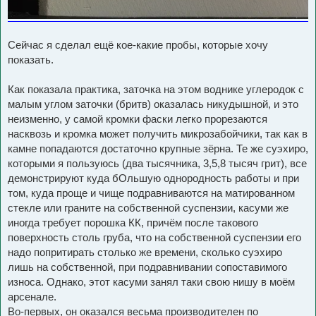
Сейчас я сделал ещё кое-какие пробы, которые хочу
показать.
Как показала практика, заточка на этом воднике углеродок с
малым углом заточки (бритв) оказалась никудышной, и это
неизменно, у самой кромки фаски легко прорезаются
насквозь и кромка может получить микрозабойчики, так как в
камне попадаются достаточно крупные зёрна. Те же суэхиро,
которыми я пользуюсь (два тысячника, 3,5,8 тысяч грит), все
демонстрируют куда бОльшую однородность работы и при
том, куда проще и чище подравниваются на матированном
стекле или граните на собственной суспензии, касуми же
иногда требует порошка КК, причём после такового
поверхность столь груба, что на собственной суспензии его
надо попритирать столько же времени, сколько суэхиро
лишь на собственной, при подравнивании сопоставимого
износа. Однако, этот касуми занял таки свою нишу в моём
арсенале.
Во-первых, он оказался весьма производителен по