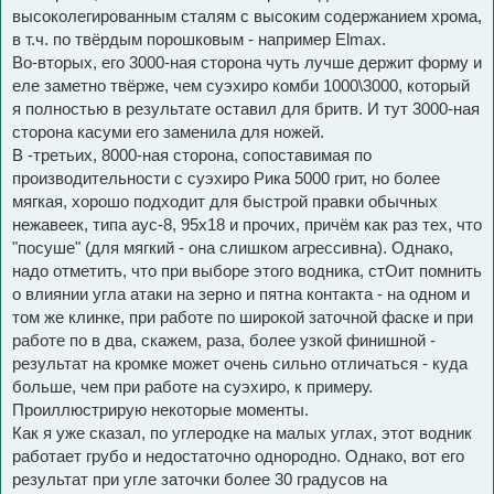
высоколегированным сталям с высоким содержанием хрома,
в т.ч. по твёрдым порошковым - например Elmax.
Во-вторых, его 3000-ная сторона чуть лучше держит форму и
еле заметно твёрже, чем суэхиро комби 1000\3000, который
я полностью в результате оставил для бритв. И тут 3000-ная
сторона касуми его заменила для ножей.
В -третьих, 8000-ная сторона, сопоставимая по
производительности с суэхиро Рика 5000 грит, но более
мягкая, хорошо подходит для быстрой правки обычных
нежавеек, типа аус-8, 95х18 и прочих, причём как раз тех, что
"посуше" (для мягкий - она слишком агрессивна). Однако,
надо отметить, что при выборе этого водника, стОит помнить
о влиянии угла атаки на зерно и пятна контакта - на одном и
том же клинке, при работе по широкой заточной фаске и при
работе по в два, скажем, раза, более узкой финишной -
результат на кромке может очень сильно отличаться - куда
больше, чем при работе на суэхиро, к примеру.
Проиллюстрирую некоторые моменты.
Как я уже сказал, по углеродке на малых углах, этот водник
работает грубо и недостаточно однородно. Однако, вот его
результат при угле заточки более 30 градусов на