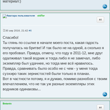
материал:)
и
т
а
oldTor
т
Цитата
ы
30 апр 2016, 21:42
#6
С
о
Спасибо!
о
б
Ты глянь по ссылке в начале моего поста, какая гадость
щ
получалась на бритве! И так было не на одной, а сколько я
е
н
его пробовал. Правда, отмечу, что году в 2011-12, мне друг
и
е
одалживал такой водник и тогда либо я не замечал, либо
экземпляр был удачнее, но тогда мне всё нравилось.
Правда, сравнивать было особо не с чем - у меня тогда
суэхиро таких зернистостей были только в планах.
Вот в частности потому, я и думаю, помимо разнобоя с твоим
впечатлением, что не так уж разные экземпляры этих
водников одинаковы...
Botanic
Цитата