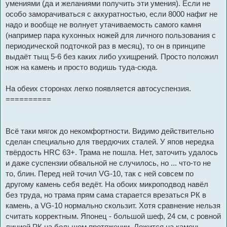
умениями (да и желаниями получить эти умения). Если не
особо заморачиваться с аккуратностью, если 8000 нафиг не
надо и вообще не волнует утачиваемость самого камня
(например пара кухонных ножей для личного пользования с
периодической подточкой раз в месяц), то он в принципе
выдаёт тыщ 5-6 без каких либо ухищрений. Просто положил
нож на камень и просто водишь туда-сюда.
На обеих сторонах легко появляется автосуспензия.
==========
Всё таки мягок до некомфортности. Видимо действительно
сделан специально для твердючих сталей. У япов нередка
твёрдость HRC 63+. Трама не пошла. Нет, заточить удалось
и даже суспензии обвальной не случилось, но ... что-то не
то, блин. Перед ней точил VG-10, так с ней совсем по
другому камень себя ведёт. На обоих микроподвод навёл
без труда, но трама прям сама старается врезаться РК в
камень, а VG-10 нормально скользит. Хотя сравнение нельзя
считать корректным. Японец - большой шеф, 24 см, с ровной
линией РК на большом протяжении. Ложится на камень