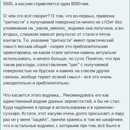
5000, а касуми справляется один 8000-ник.
О чём это всё говорит? О том, что во-первых, привязка
"гритности" к получаемой поверхности ничего не стОит без
упоминания на _каком_именно_ воднике она получена, а во-
вторых, слишком зависит результат от стали и пятна
контакта. Т.е. указание "гритности" имеет практический
смысл весьма общий - скорее это приблизительная
ориентировка, на каком этапе заточки камень актуально
использовать, и ничего больше, по сути. Понятно, что при
таком раскладе, сопоставление "грит" с получаемой
поверхностью на брусках и камнях на совсем других
связках, вообще теряет всякий смысл - всё это очень
умозрительно и приблизительно.
Что касается этого водника... Рекомендовать его как
единственный водник данных зернистостей, я бы не стал.
Куда надёжнее и проще в использовании и в хранении -
суэхиро. Кстати, этот касуми очень долго просыхает, и пару
раз он у меня "зацвёл", причём хранясь в том же шкафчике,
что и остальные водники, с которыми при том, всё было в