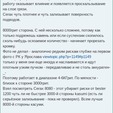
работу оказывает влияние и появляется проскальзывание
на слое грязи.
Cerax чуть плотнее и чуть зализывает поверхность
подводов.
8000грит сторона. С ней несколько сложнее, потому как
только подрежешь камень или если суспензии скопилось
сколь-нибудь осязаемое количество - начинает прорезать
кромку.
Фото не делал - аналогично редким рискам глубже на первом
фото с РК у Ярослава
viewtopic.php?p=1149#p1149
только у меня они еще иногда и наслаиваются и идут
плотным узким пучком - передавливаю и не столь аккуратен-
_-
Поэтому работает в диапазоне 4-6КГрит. По мягкости -
близок к стороне 3000грит.
Взял посмотреть Cerax 8080 - этот убирает риски от bester
1200 чуть ли не быстрее 3000-й стороны kasumi (есть ли
серьёзное зализывание - пока не проверял). Всем лучше
8000-й стороны касуми.