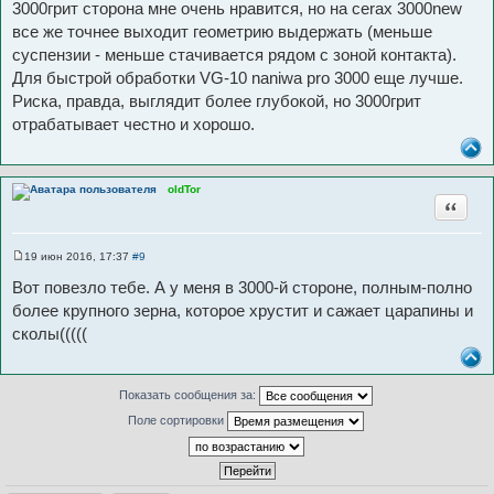
3000грит сторона мне очень нравится, но на cerax 3000new
все же точнее выходит геометрию выдержать (меньше
суспензии - меньше стачивается рядом с зоной контакта).
Для быстрой обработки VG-10 naniwa pro 3000 еще лучше.
Риска, правда, выглядит более глубокой, но 3000грит
отрабатывает честно и хорошо.
oldTor
Цитата
19 июн 2016, 17:37
#9
С
о
Вот повезло тебе. А у меня в 3000-й стороне, полным-полно
о
б
более крупного зерна, которое хрустит и сажает царапины и
щ
сколы(((((
е
н
и
е
Показать сообщения за:
Поле сортировки