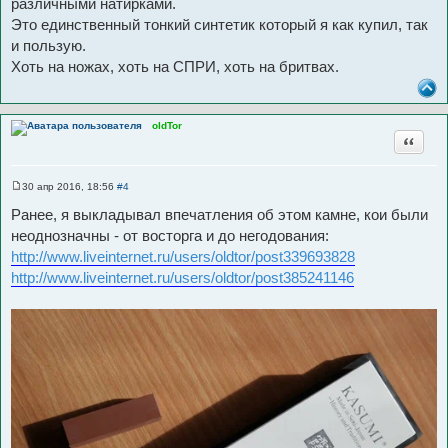
различными натирками.
Это единственный тонкий синтетик который я как купил, так
и пользую.
Хоть на ножах, хоть на СПРИ, хоть на бритвах.
oldTor
Цитата
30 апр 2016, 18:56
#4
С
о
Ранее, я выкладывал впечатления об этом камне, кои были
о
б
неоднозначны - от восторга и до негодования:
щ
http://www.liveinternet.ru/users/oldtor/post339693828
е
н
http://www.liveinternet.ru/users/oldtor/post385241146
и
е