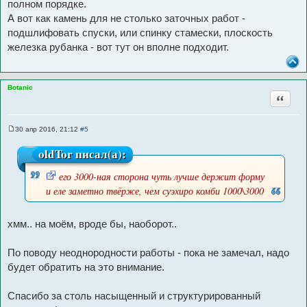
полном порядке.
А вот как камень для не столько заточных работ -
подшлифовать спуски, или спинку стамески, плоскость
железка рубанка - вот тут он вполне подходит.
Botanic
Цитата
30 апр 2016, 21:12
#5
С
о
oldTor писал(а):
о
б
щ
его 3000-ная сторона чуть лучше держит форму
е
н
И
и еле заметно твёрже, чем суэхиро комби 1000\3000
и
с
е
т
хмм.. на моём, вроде бы, наоборот..
о
ч
По поводу неоднородности работы - пока не замечал, надо
н
будет обратить на это внимание.
и
к
Спасибо за столь насыщенный и структурированный
ц