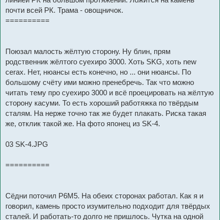
почти всей РК. Трама - овощничок.
==========
Поюзал малость жёлтую сторону. Ну блин, прям
родственник жёлтого суехиро 3000. Хоть SKG, хоть new
cerax. Нет, нюансы есть конечно, но ... они нюансы. По
большому счёту ими можно пренебречь. Так что можно
читать тему про суехиро 3000 и всё проецировать на жёлтую
сторону касуми. То есть хороший работяжка по твёрдым
сталям. На нерже точно так же будет плакать. Риска такая
же, отклик такой же. На фото японец из SK-4.
03 SK-4.JPG
==========
Сёдни поточил Р6М5. На обеих сторонах работал. Как я и
говорил, камень просто изумительно подходит для твёрдых
сталей. И работать-то долго не пришлось. Чутка на одной