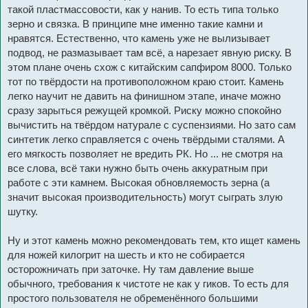
такой пластмассовости, как у нанив. То есть типа только
зерно и связка. В принципе мне именно такие камни и
нравятся. Естественно, что камень уже не вылизывает
подвод, не размазывает там всё, а нарезает явную риску. В
этом плане очень схож с китайским сапфиром 8000. Только
тот по твёрдости на противоположном краю стоит. Камень
легко научит не давить на финишном этапе, иначе можно
сразу зарыться режущей кромкой. Риску можно спокойно
вычистить на твёрдом натурале с суспензиями. Но зато сам
синтетик легко справляется с очень твёрдыми сталями. А
его мягкость позволяет не вредить РК. Но ... не смотря на
все слова, всё таки нужно быть очень аккуратным при
работе с эти камнем. Высокая обновляемость зерна (а
значит высокая производительность) могут сыграть злую
шутку.
Ну и этот камень можно рекомендовать тем, кто ищет камень
для ножей килогрит на шесть и кто не собирается
осторожничать при заточке. Ну там давление выше
обычного, требования к чистоте не как у гиков. То есть для
простого пользователя не обременённого большими